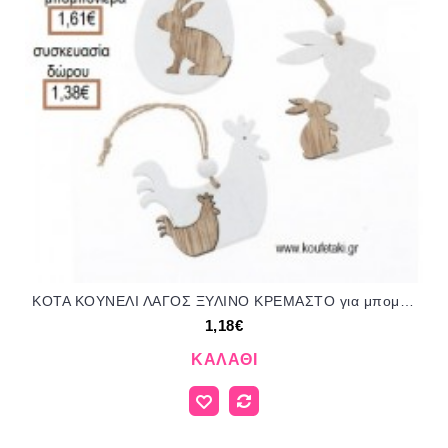
ΚΟΤΑ ΚΟΥΝΕΛΙ ΛΑΓΟΣ ΞΥΛΙΝΟ ΚΡΕΜΑΣΤΟ για μπομπονιέρες - γούρια ΠΑΡ-282015/41065 1.18€!!!
1,18€
ΚΑΛΆΘΙ