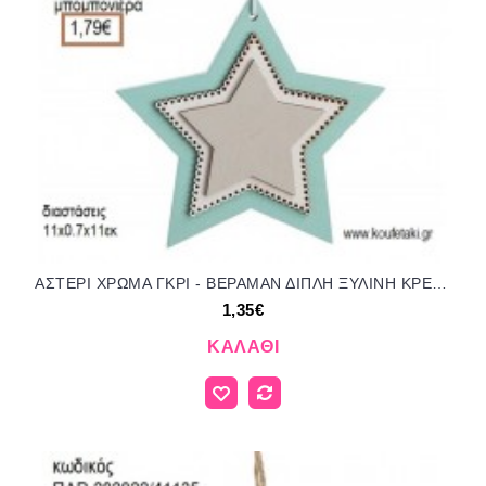
ΑΣΤΕΡΙ ΧΡΩΜΑ ΓΚΡΙ - ΒΕΡΑΜΑΝ ΔΙΠΛΗ ΞΥΛΙΝΗ ΚΡΕΜΑΣΤΗ ΔΙΑΚΟΣΜΗΤΙΚΟ για μπομπονιέρες - γούρια ΠΑΡ-17Α154-1Σ/41079 1.35€!!!
1,35€
ΚΑΛΆΘΙ