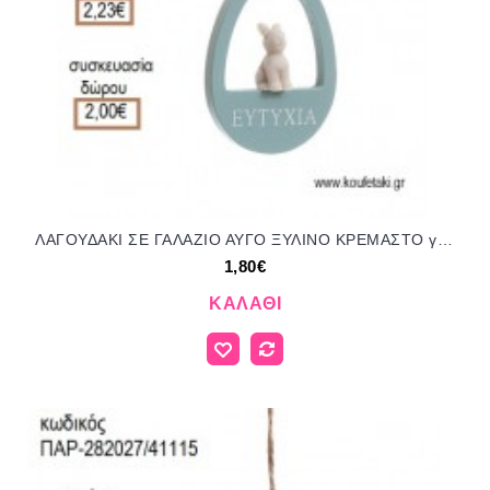
ΛΑΓΟΥΔΑΚΙ ΣΕ ΓΑΛΑΖΙΟ ΑΥΓΟ ΞΥΛΙΝΟ ΚΡΕΜΑΣΤΟ για μπομπονιέρες - γούρια ΠΑΡ-282028/41115 1.80€!!!
1,80€
ΚΑΛΆΘΙ