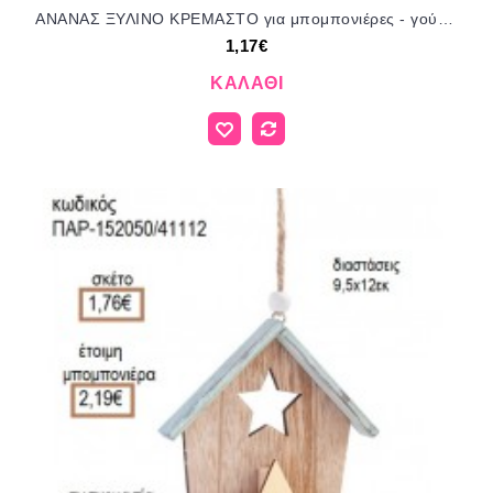
ΑΝΑΝΑΣ ΞΥΛΙΝΟ ΚΡΕΜΑΣΤΟ για μπομπονιέρες - γούρια ΠΑΡ-18Ε027/41064 1.17€!!!
1,17€
ΚΑΛΆΘΙ