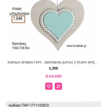
ΚΑΡΔΙΑ ΧΡΩΜΑ ΓΚΡΙ - ΒΕΡΑΜΑΝ ΔΙΠΛΗ ΞΥΛΙΝΗ ΚΡΕΜΑΣΤΗ ΔΙΑΚΟΣΜΗΤΙΚΟ για μπομπονιέρες - γούρια ΠΑΡ-17Α154-1Κ/41067 1.20€!!!
1,20€
ΚΑΛΆΘΙ