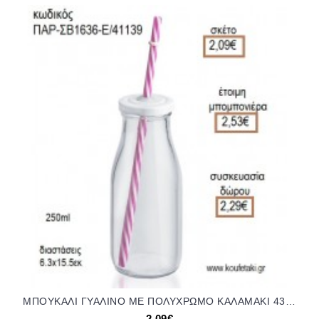
ΜΠΟΥΚΑΛΙ ΓΥΑΛΙΝΟ ΜΕ ΠΟΛΥΧΡΩΜΟ ΚΑΛΑΜΑΚΙ 430ML για μπομπονιέρες - γούρια ΠΑΡ-ΣΒ1636-Ε/41139 2.09€!!!
2,09€