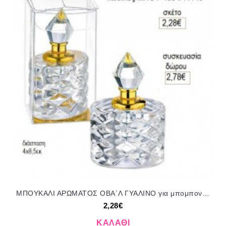
ΜΠΟΥΚΑΛΙ ΑΡΩΜΑΤΟΣ ΟΒΑ΄Λ ΓΥΑΛΙΝΟ για μπομπονιέρες γούρι δώρο ΜΠΟΥ-4384/41149 2.28€!!!
2,28€
ΚΑΛΆΘΙ