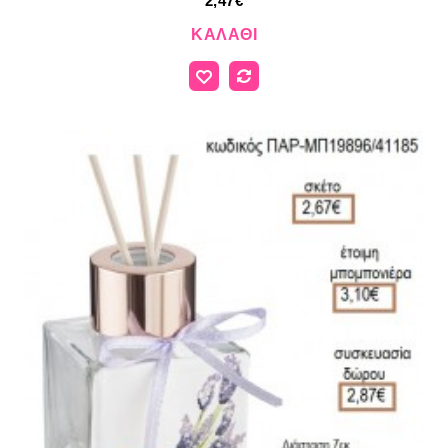
2,47€
ΚΑΛΆΘΙ