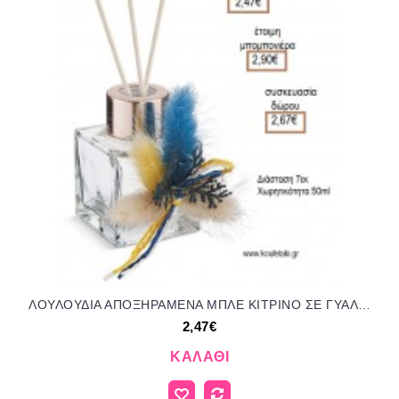
ΛΟΥΛΟΥΔΙΑ ΑΠΟΞΗΡΑΜΕΝΑ ΜΠΛΕ ΚΙΤΡΙΝΟ ΣΕ ΓΥΑΛΙΝΟ ΜΠΟΥΚΑΛΑΚΙ ΓΙΑ ΑΡΩΜΑΤΙΚΟ ΧΩΡΟΥ για μπομπονιέρες - γούρια ΠΑΡ-ΜΠ19905/41169 2.47€!!!
2,47€
ΚΑΛΆΘΙ