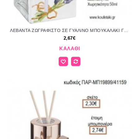
ΛΕΒΑΝΤΑ ΖΩΓΡΑΦΙΣΤΟ ΣΕ ΓΥΑΛΙΝΟ ΜΠΟΥΚΑΛΑΚΙ ΓΙΑ ΑΡΩΜΑΤΙΚΟ ΧΩΡΟΥ για μπομπονιέρες - γούρια ΠΑΡ-ΜΠ19896/41185 2.67€!!!
2,67€
ΚΑΛΆΘΙ