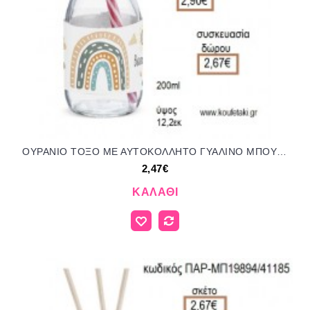
ΟΥΡΑΝΙΟ ΤΟΞΟ ΜΕ ΑΥΤΟΚΟΛΛΗΤΟ ΓΥΑΛΙΝΟ ΜΠΟΥΚΑΛΙ για μπομπονιέρες - γούρια ΠΑΡ-ΣΡ130/41169 2.47€!!!
2,47€
ΚΑΛΆΘΙ