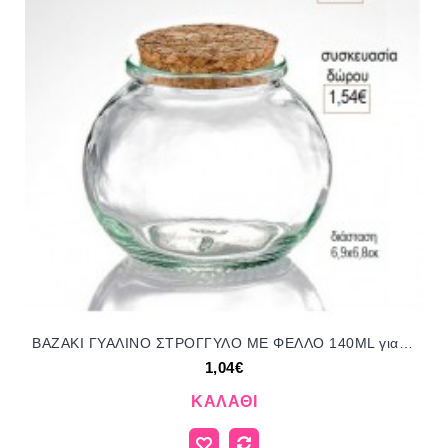
ΒΑΖΑΚΙ ΓΥΑΛΙΝΟ ΣΤΡΟΓΓΥΛΟ ΜΕ ΦΕΛΛΟ 140ML για μπομπονιέρες γούρι δώρο ΜΠΟΥ-4562/41049 1.04€!!!
1,04€
ΚΑΛΆΘΙ