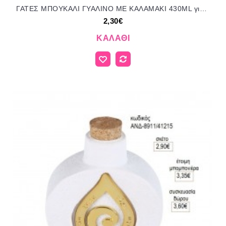
ΓΑΤΕΣ ΜΠΟΥΚΑΛΙ ΓΥΑΛΙΝΟ ΜΕ ΚΑΛΑΜΑΚΙ 430ML για μπομπονιέρες - γούρια ΠΑΡ-272004/41155 2.30€!!!
2,30€
ΚΑΛΆΘΙ