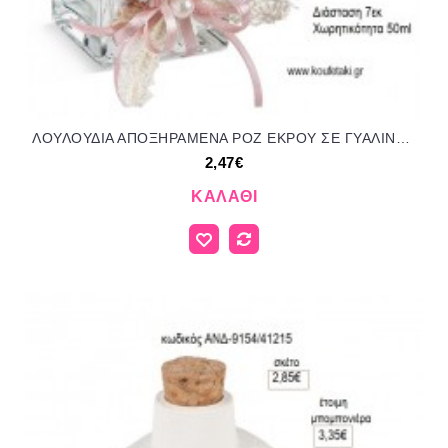
ΛΟΥΛΟΥΔΙΑ ΑΠΟΞΗΡΑΜΕΝΑ ΡΟΖ ΕΚΡΟΥ ΣΕ ΓΥΑΛΙΝΟ ΜΠΟΥΚΑΛΑΚΙ ΓΙΑ ΑΡΩΜΑΤΙΚΟ ΧΩΡΟΥ για μπομπονιέρες - γούρια ΠΑΡ-ΜΠ19903/41169 2.47€!!!
2,47€
ΚΑΛΆΘΙ