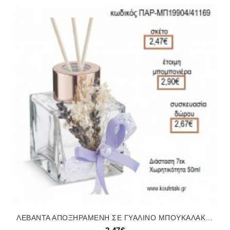
ΛΕΒΑΝΤΑ ΑΠΟΞΗΡΑΜΕΝΗ ΣΕ ΓΥΑΛΙΝΟ ΜΠΟΥΚΑΛΑΚΙ ΓΙΑ ΑΡΩΜΑΤΙΚΟ ΧΩΡΟΥ για μπομπονιέρες - γούρια ΠΑΡ-ΜΠ19904/41169 2.47€!!!