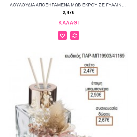
ΛΟΥΛΟΥΔΙΑ ΑΠΟΞΗΡΑΜΕΝΑ ΜΩΒ ΕΚΡΟΥ ΣΕ ΓΥΑΛΙΝΟ ΜΠΟΥΚΑΛΑΚΙ ΓΙΑ ΑΡΩΜΑΤΙΚΟ ΧΩΡΟΥ για μπομπονιέρες - γούρια ΠΑΡ-ΜΠ19902/41169 2.47€!!!
2,47€
ΚΑΛΆΘΙ