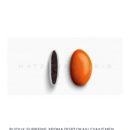
BIJOUX SUPREME ΧΡΩΜΑ ΠΟΡΤΟΚΑΛΙ ΓΥΑΛΙΣΜΕΝΟ KOYΦΕΤΑ ''ΧΑΤΖΗΓΙΑΝΝΑΚΗ'' 1KG 145151.095 16.84€!!!