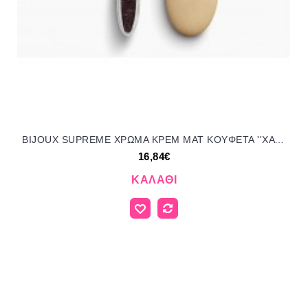
BIJOUX SUPREME ΧΡΩΜΑ ΚΡΕΜ ΜΑΤ KOYΦΕΤΑ ''ΧΑΤΖΗΓΙΑΝΝΑΚΗ'' 1KG 145151.130 16.84€!!!
16,84€
ΚΑΛΆΘΙ