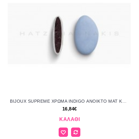
BIJOUX SUPREME ΧΡΩΜΑ INDIGO ΑΝΟΙΚΤΟ ΜΑΤ KOYΦΕΤΑ ''ΧΑΤΖΗΓΙΑΝΝΑΚΗ'' 1KG 145151.022 16.84€!!!
16,84€
ΚΑΛΆΘΙ