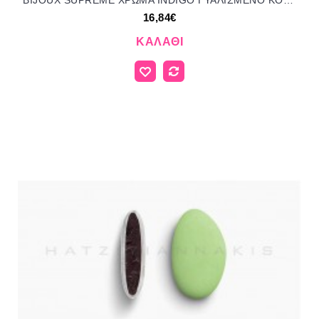
BIJOUX SUPREME ΧΡΩΜΑ INDIGO ΓΥΑΛΙΣΜΕΝΟ KOYΦΕΤΑ ''ΧΑΤΖΗΓΙΑΝΝΑΚΗ'' 1KG 145151.027 16.84€!!!
16,84€
ΚΑΛΆΘΙ