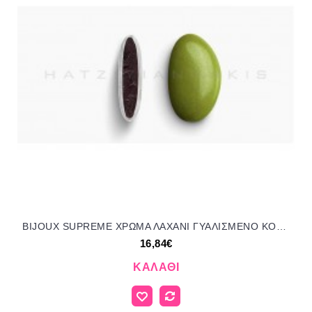
BIJOUX SUPREME ΧΡΩΜΑ ΛΑΧΑΝΙ ΓΥΑΛΙΣΜΕΝΟ KOYΦΕΤΑ ''ΧΑΤΖΗΓΙΑΝΝΑΚΗ'' 1KG 145151.057 16.84€!!!
16,84€
ΚΑΛΆΘΙ