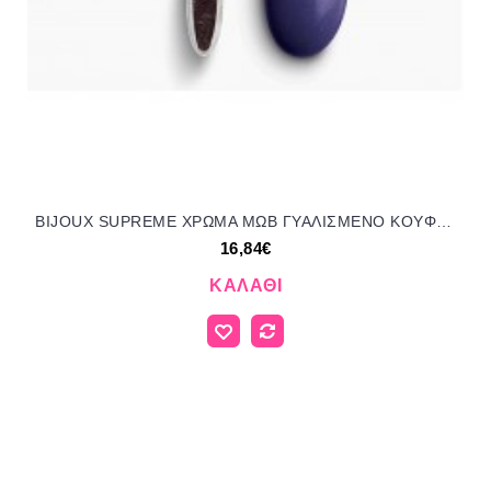
BIJOUX SUPREME ΧΡΩΜΑ ΜΩΒ ΓΥΑΛΙΣΜΕΝΟ KOYΦΕΤΑ ''ΧΑΤΖΗΓΙΑΝΝΑΚΗ'' 1KG 145151.139 16.84€!!!
16,84€
ΚΑΛΆΘΙ