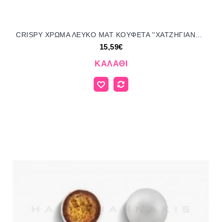
CRISPY ΧΡΩΜΑ ΛΕΥΚΟ MAT KOYΦΕΤΑ ''ΧΑΤΖΗΓΙΑΝΝΑΚΗ'' 1KG 190253.001 15.59€!!!
15,59€
ΚΑΛΆΘΙ