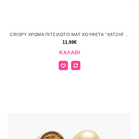
CRISPY ΧΡΩΜΑ ΠΙΤΣΙΛΩΤΟ ΜΑΤ KOYΦΕΤΑ ''ΧΑΤΖΗΓΙΑΝΝΑΚΗ'' 700GR 190207.312 11.98€!!!
11,98€
ΚΑΛΆΘΙ