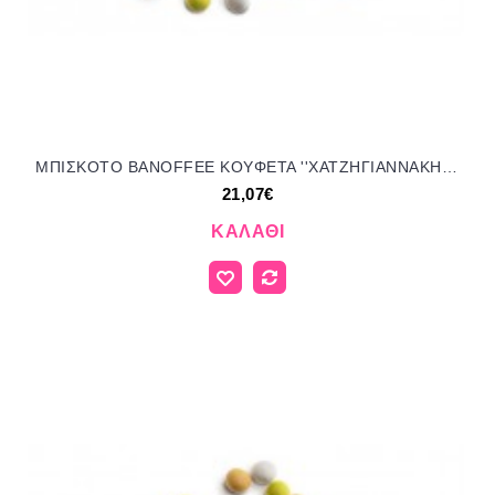
MΠIΣKOTO BANOFFEE KOYΦΕΤΑ ''ΧΑΤΖΗΓΙΑΝΝΑΚΗ'' 1KG 199051 21.07€!!!
21,07€
ΚΑΛΆΘΙ