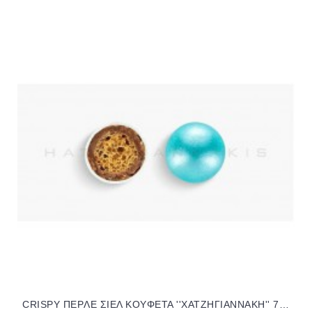
CRISPY ΠEPΛE ΣIEΛ KOYΦΕΤΑ ''ΧΑΤΖΗΓΙΑΝΝΑΚΗ'' 700GR 190307.503 17.49€!!!!