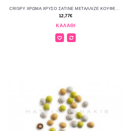
CRISPY ΧΡΩΜΑ ΧΡΥΣΟ ΣΑΤΙΝΕ ΜΕΤΑΛΛΙΖΕ KOYΦΕΤΑ ''ΧΑΤΖΗΓΙΑΝΝΑΚΗ'' 700GR 190407.557 12.77€!!!
12,77€
ΚΑΛΆΘΙ