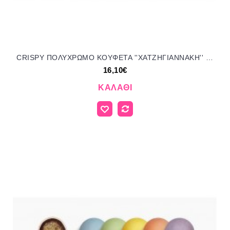
CRISPY ΠΟΛΥΧΡΩΜΟ KOYΦΕΤΑ ''ΧΑΤΖΗΓΙΑΝΝΑΚΗ'' 1KG 190153.310 16.10€!!!
16,10€
ΚΑΛΆΘΙ