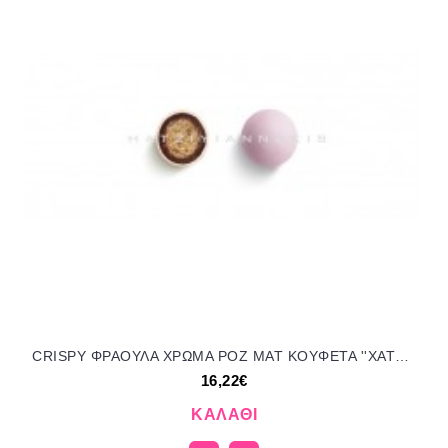
CRISPY ΦΡΑΟΥΛΑ ΧΡΩΜΑ ΡΟΖ ΜΑΤ KOYΦΕΤΑ ''ΧΑΤΖΗΓΙΑΝΝΑΚΗ'' 1KG 196253.005 16.22€!!!
16,22€
ΚΑΛΆΘΙ