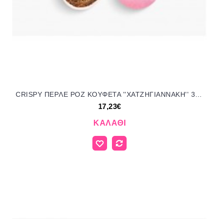
CRISPY ΠEPΛE POZ KOYΦΕΤΑ ''ΧΑΤΖΗΓΙΑΝΝΑΚΗ'' 3KG 190353.501 17.23€!!!
17,23€
ΚΑΛΆΘΙ