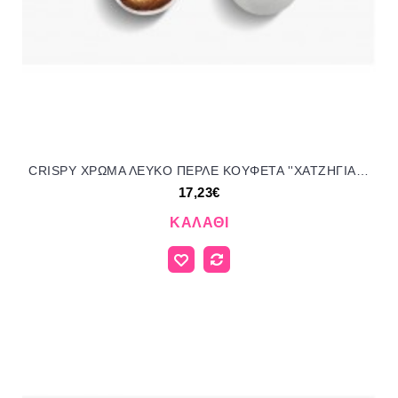
CRISPY ΧΡΩΜΑ ΛΕΥΚΟ ΠΕΡΛΕ KOYΦΕΤΑ ''ΧΑΤΖΗΓΙΑΝΝΑΚΗ'' 1KG 190353.500 17.23€!!!
17,23€
ΚΑΛΆΘΙ