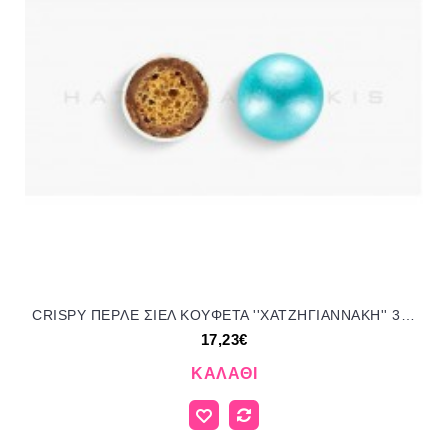
CRISPY ΠEPΛE ΣIEΛ KOYΦΕΤΑ ''ΧΑΤΖΗΓΙΑΝΝΑΚΗ'' 3KG 190353.503 17.23€!!!
17,23€
ΚΑΛΆΘΙ