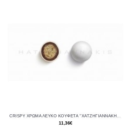
CRISPY ΧΡΩΜΑ ΛΕΥΚΟ KOYΦΕΤΑ ''ΧΑΤΖΗΓΙΑΝΝΑΚΗ'' 700GR 190207.001 11.36€!!!
11,36€