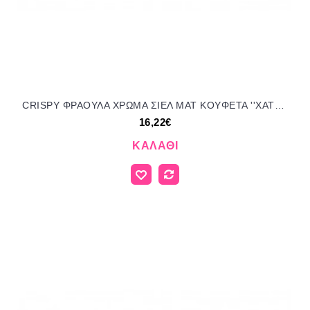
CRISPY ΦΡΑΟΥΛΑ ΧΡΩΜΑ ΣΙΕΛ ΜΑΤ KOYΦΕΤΑ ''ΧΑΤΖΗΓΙΑΝΝΑΚΗ'' 1KG 196253.038 16.22€!!!
16,22€
ΚΑΛΆΘΙ