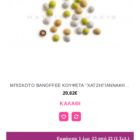
MΠIΣKOTO BANOFFEE KOYΦΕΤΑ ''ΧΑΤΖΗΓΙΑΝΝΑΚΗ'' 1KG 199054 20.62€!!!
20,62€
ΚΑΛΆΘΙ
Εμφάνιση 1 έως 23 από 23 (1 Σελ.)