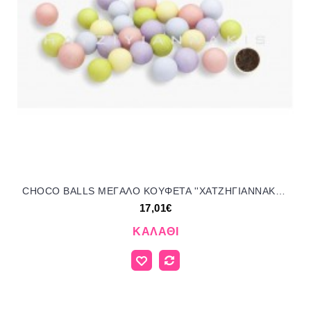
CHOCO BALLS MEΓAΛO KOYΦΕΤΑ ''ΧΑΤΖΗΓΙΑΝΝΑΚΗ'' 1KG 649751.310 17.01€!!!
17,01€
ΚΑΛΆΘΙ