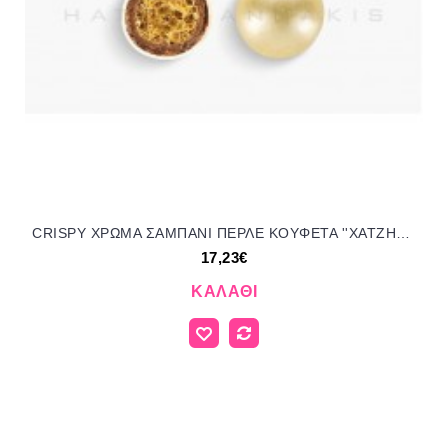
CRISPY ΧΡΩΜΑ ΣΑΜΠΑΝΙ ΠΕΡΛΕ KOYΦΕΤΑ ''ΧΑΤΖΗΓΙΑΝΝΑΚΗ'' 1KG 190353.502 17.23€!!!
17,23€
ΚΑΛΆΘΙ