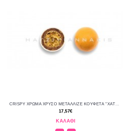
CRISPY ΧΡΩΜΑ ΧΡΥΣΟ ΜΕΤΑΛΛΙΖΕ KOYΦΕΤΑ ''ΧΑΤΖΗΓΙΑΝΝΑΚΗ'' 1KG 190453.557 17.57€!!!
17,57€
ΚΑΛΆΘΙ