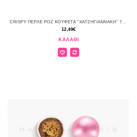
CRISPY ΠEPΛE POZ KOYΦΕΤΑ ''ΧΑΤΖΗΓΙΑΝΝΑΚΗ'' 700GR 190307.501 12.49€!!!
12,49€
ΚΑΛΆΘΙ