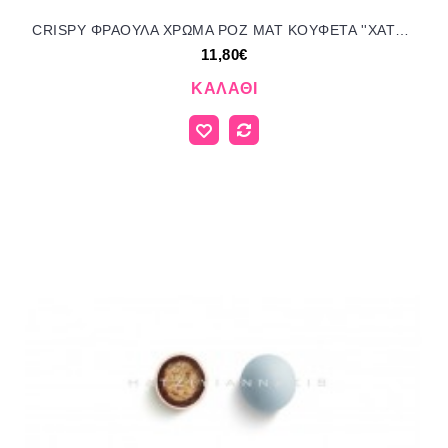
CRISPY ΦΡΑΟΥΛΑ ΧΡΩΜΑ ΡΟΖ ΜΑΤ KOYΦΕΤΑ ''ΧΑΤΖΗΓΙΑΝΝΑΚΗ'' 700GR 196207.005 11.80€!!!
11,80€
ΚΑΛΆΘΙ