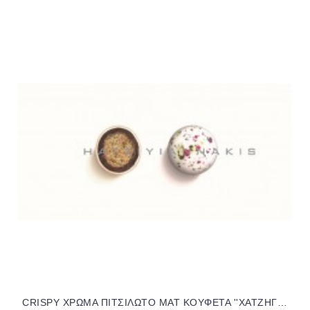
CRISPY ΧΡΩΜΑ ΠΙΤΣΙΛΩΤΟ MAT KOYΦΕΤΑ ''ΧΑΤΖΗΓΙΑΝΝΑΚΗ'' 1KG 190253.312 16.50€!!!