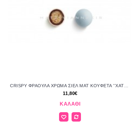
CRISPY ΦΡΑΟΥΛΑ ΧΡΩΜΑ ΣΙΕΛ ΜΑΤ KOYΦΕΤΑ ''ΧΑΤΖΗΓΙΑΝΝΑΚΗ'' 700GR 196207.038 11.80€!!!
11,80€
ΚΑΛΆΘΙ