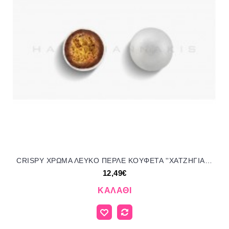
CRISPY ΧΡΩΜΑ ΛΕΥΚΟ ΠΕΡΛΕ KOYΦΕΤΑ ''ΧΑΤΖΗΓΙΑΝΝΑΚΗ'' 700GR 190307.500 12.49€!!!
12,49€
ΚΑΛΆΘΙ