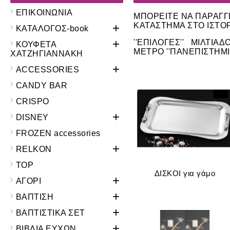
ΕΠΙΚΟΙΝΩΝΙΑ
ΜΠΟΡΕΙΤΕ ΝΑ ΠΑΡΑΓΓΕ
+
ΚΑΤΑΣΤΗΜΑ ΣΤΟ ΙΣΤΟ
ΚΑΤΑΛΟΓΟΣ-book
+
''ΕΠΙΛΟΓΕΣ'' ΜΙΛΤΙΑ
ΚΟΥΦΕΤΑ
ΜΕΤΡΟ ''ΠΑΝΕΠΙΣΤΗΜΙ
ΧΑΤΖΗΓΙΑΝΝΑΚΗ
+
ACCESSORIES
CANDY BAR
CRISPO
+
DISNEY
FROZEN accessories
+
RELKON
TOP
ΔΙΣΚΟΙ για γάμο
+
ΑΓΟΡΙ
+
ΒΑΠΤΙΣΗ
+
ΒΑΠΤΙΣΤΙΚΑ ΣΕΤ
+
ΒΙΒΛΙΑ ΕΥΧΩΝ