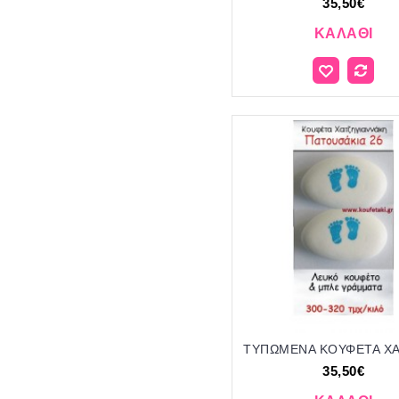
35,50€
ΚΑΛΆΘΙ
35,50€