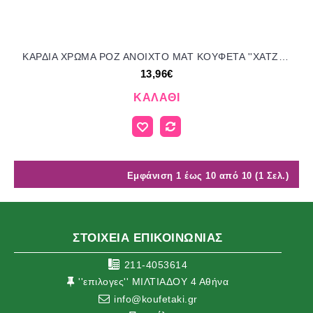
ΚΑΡΔΙΑ ΧΡΩΜΑ ΡΟΖ ΑΝΟΙΧΤΟ ΜΑΤ KOYΦΕΤΑ ''ΧΑΤΖΗΓΙΑΝΝΑΚΗ'' 1KG 110254.003 13.96€!!!
13,96€
ΚΑΛΆΘΙ
Εμφάνιση 1 έως 10 από 10 (1 Σελ.)
ΣΤΟΙΧΕΙΑ ΕΠΙΚΟΙΝΩΝΙΑΣ
211-4053614
''επιλογες'' ΜΙΛΤΙΑΔΟΥ 4 Αθήνα
info@koufetaki.gr