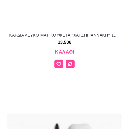
ΚΑΡΔΙΑ ΛΕΥΚΟ ΜΑΤ KOYΦΕΤΑ ''ΧΑΤΖΗΓΙΑΝΝΑΚΗ'' 1KG 110151.001 13.50€!!!
13,50€
ΚΑΛΆΘΙ