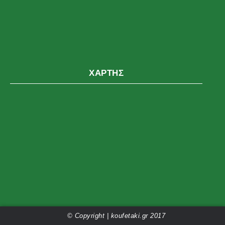
ΧΆΡΤΗΣ
© Copyright | koufetaki.gr 2017