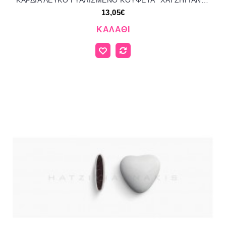
ΚΑΡΔΙΑ ΛΕΥΚΟ ΓΥΑΛΙΣΜΕΝΟ KOYΦΕΤΑ ''ΧΑΤΖΗΓΙΑΝΝΑΚΗ'' 1KG 110154.002 13.05€!!!
13,05€
ΚΑΛΆΘΙ