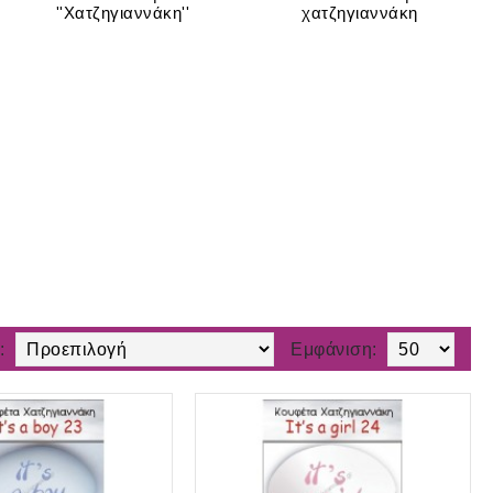
''Χατζηγιαννάκη''
χατζηγιαννάκη
:
Εμφάνιση: