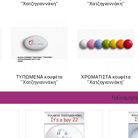
''Χατζηγιαννάκη''
''Χατζηγιαννάκη''
ΤΥΠΩΜΕΝΑ κουφέτα
ΧΡΩΜΑΤΙΣΤΑ κουφέτα
''Xατζηγιαννάκη''
''Xατζηγιαννάκη''
Ταξινόμηση