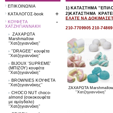
ΕΠΙΚΟΙΝΩΝΙΑ
1) ΚΑΤΑΣΤΗΜΑ
''ΕΠΙΛ
+
2)ΚΑΤΑΣΤΗΜΑ
ΚΡΑΤΕΡ
ΚΑΤΑΛΟΓΟΣ-book
ΕΛΑΤΕ ΝΑ ΔΟΚΙΜΑΣΕ
-
ΚΟΥΦΕΤΑ
ΧΑΤΖΗΓΙΑΝΝΑΚΗ
210-7709905 210-7486
ΖΑΧΑΡΩΤΑ
Marshmallow
''Xατζηγιαννάκη''
''DRAGEE'' κουφέτα
''Χατζηγιαννάκη''
BIJOUX 'SUPREME'
(MΠΙΖΟΥ) κουφέτα
''Xατζηγιαννάκη''
BROWNIES ΚΟΥΦΕΤΑ
''Χατζηγιαννάκης''
ΖΑΧΑΡΩΤΑ Marshmallo
''Xατζηγιαννάκη''
CHOCO NUT choco-
almond (σοκοκουφέτα
με αμύγδαλο)
''Xατζηγιαννάκη''