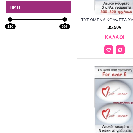
ΤΙΜΉ
11€
36€
35,50€
ΚΑΛΆΘΙ