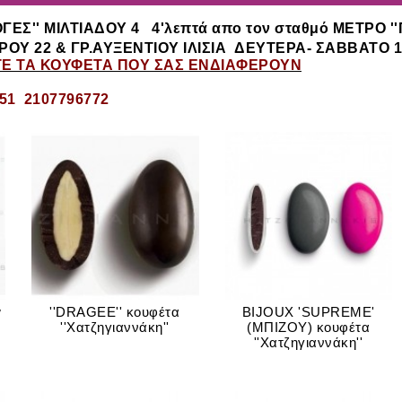
ΟΓΕΣ'' ΜΙΛΤΙΑΔΟΥ 4
4'λεπτά απο τον σταθμό ΜΕΤΡΟ '
ΟΥ 22 & ΓΡ.ΑΥΞΕΝΤΙΟΥ ΙΛΙΣΙΑ
ΔΕΥΤΕΡΑ- ΣΑΒΒΑΤΟ 10
ΤΕ ΤΑ ΚΟΥΦΕΤΑ ΠΟΥ ΣΑΣ ΕΝΔΙΑΦΕΡΟΥΝ
951 2107796772
w
''DRAGEE'' κουφέτα
BIJOUX 'SUPREME'
''Χατζηγιαννάκη''
(MΠΙΖΟΥ) κουφέτα
''Xατζηγιαννάκη''