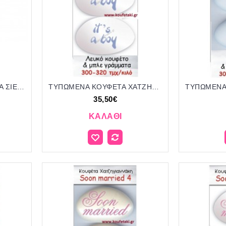
CRISPY ΦΡΑΟΥΛΑ ΧΡΩΜΑ ΣΙΕΛ ΜΑΤ KOYΦΕΤΑ ''ΧΑΤΖΗΓΙΑΝΝΑΚΗ'' 700GR 196207.038 11.80€!!!
ΤΥΠΩΜΕΝΑ ΚΟΥΦΕΤΑ ΧΑΤΖΗΓΙΑΝΝΑΚΗ '"IT'S A BOY" 22
35,50€
ΚΑΛΆΘΙ