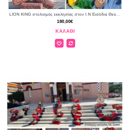
LION KING στολισμός εκκλησίας στον Ι.Ν Εισόδια Θεοτόκου στο Γουδί ΣΤΟΛ-26010862 180.00€!!!
180,00€
ΚΑΛΆΘΙ