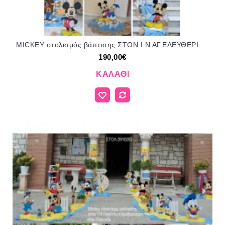
MICKEY στολισμός βάπτισης ΣΤΟΝ Ι.Ν ΑΓ.ΕΛΕΥΘΕΡΙΟΥ ΣΤΟ ΓΚΥΖΗ ΣΤΟΛ-1507202632 190,00€!!!
190,00€
ΚΑΛΆΘΙ