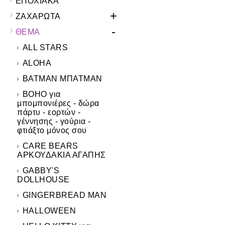
ΕΠΟΧΙΑΚΑ
+
ΖΑΧΑΡΩΤΑ
-
ΘΕΜΑ
ALL STARS
ALOHA
BATMAN ΜΠΑΤΜΑΝ
BOHO για
μπομπονιέρες - δώρα
πάρτυ - εορτών -
γέννησης - γούρια -
φτιάξτο μόνος σου
CARE BEARS
ΑΡΚΟΥΔΑΚΙΑ ΑΓΑΠΗΣ
GABBY'S
DOLLHOUSE
GINGERBREAD MAN
HALLOWEEN