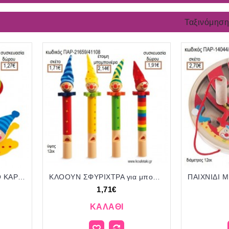
Ταξινόμηση
ΚΛΟΟΥΝ ΖΩΑΚΙΑ ΞΥΛΙΝΟ ΚΑΡΤΟΚΛΙΠ για μπομπονιέρες - γούρια ΠΑΡ-21951/41056 1.07€!!!
ΚΛΟΟΥΝ ΣΦΥΡΙΧΤΡΑ για μπομπονιέρες - γούρια ΠΑΡ-21659/41108 1.71€!!!
1,71€
ΚΑΛΆΘΙ