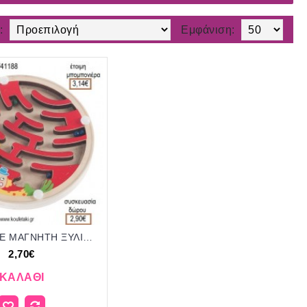
:
Εμφάνιση:
ΠΑΙΧΝΙΔΙ ΜΕ ΜΑΓΝΗΤΗ ΞΥΛΙΝΟ για μπομπονιέρες - γούρια ΠΑΡ-14044/41188 2.70€!!!
2,70€
ΚΑΛΆΘΙ