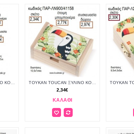
ΤΟΥΚΑΝ TOUCAN ΞΥΛΙΝΟ ΚΟΠΤΙΚΟ ΣΕ ΞΥΛΙΝΟ ΗΜΕΡΟΛΟΓΙΟ για μπομπονιέρες - δώρα πάρτυ - εορτών - γέννησης - γούρια - φτιάξτο μόνος σου ΤΖΑ-230495/41130 2.17€!!!
ΤΟΥΚΑΝ TOUCAN ΞΥΛΙΝΟ ΚΟΥΤΙ ΜΕ ΑΥΤΟΚΟΛΛΗΤΟ για μπομπονιέρες - δώρα πάρτυ - εορτών - γέννησης - γούρια - φτιάξτο μόνος σου ΠΑΡ-ΛΝ900/41158 2.34€!!!
2,34€
ΚΑΛΆΘΙ