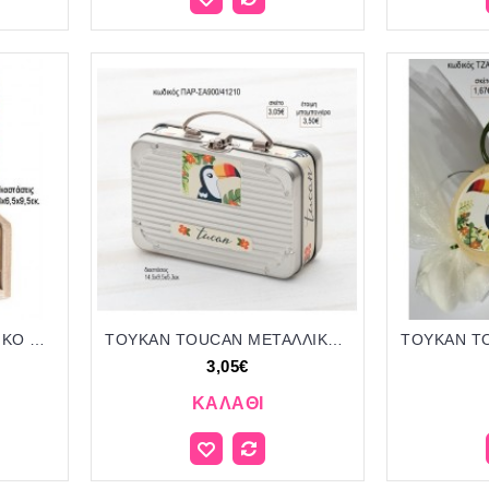
ΤΟΥΚΑΝ TOUCAN ΚΟΠΤΙΚΟ ΣΕ ΞΥΛΙΝΟ ΗΜΕΡΟΛΟΓΙΟ για μπομπονιέρες - δώρα πάρτυ - εορτών - γέννησης - γούρια - φτιάξτο μόνος σου ΠΑΡ-Η900/41139 2.10€!!!
ΤΟΥΚΑΝ TOUCAN ΜΕΤΑΛΛΙΚΟ ΒΑΛΙΤΣΑΚΙ ΜΕ ΑΥΤΟΚΟΛΛΗΤΟ για μπομπονιέρες γούρι δώρο ΠΑΡ-ΣΑ900/41210 3.05€!!!
3,05€
ΚΑΛΆΘΙ