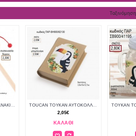
Ταξινόμηση
TOUCAN ΞΥΛΙΝΟ ΤΥΜΠΑΝΑΚΙ ΔΥΟ ΟΨΕΩΝ ΜΕ ΑΥΤΟΚΟΛΛΗΤΟ για μπομπονιέρες - δώρα πάρτυ - εορτών - γέννησης - γούρια - φτιάξτο μόνος σου ΠΑΡ-ΒΖ900/41105 1.70€!!!
TOUCAN ΤΟΥΚΑΝ ΑΥΤΟΚΟΛΛΗΤΟ ΣΕ ΚΟΥΤΙ ΒΙΒΛΙΟ ΧΑΡΤΙΝΟ για μπομπονιέρες γούρι δώρο ΠΑΡ-ΒΗ900/82130 2.05€!!!
2,05€
ΚΑΛΆΘΙ