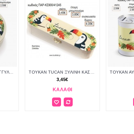
ΤΟΥΚΑΝ TOUCAN ΣΤΡΟΓΓΥΛΟ ΞΥΛΙΝΟ ΚΟΥΤΑΚΙ ΜΕ ΑΥΤΟΚΟΛΛΗΤΟ για μπομπονιέρες γούρι δώρο ΠΑΡ-ΣΟ900/22130 2.05€!!!
ΤΟΥΚΑΝ TUCAN ΞΥΛΙΝΗ ΚΑΣΕΤΙΝΑ ΜΕ ΑΥΤΟΚΟΛΛΗΤΟ για μπομπονιέρες - δώρα πάρτυ - εορτών - γέννησης - γούρια - φτιάξτο μόνος σου ΠΑΡ-ΚΣ900/41245 3.45€!!!
3,45€
ΚΑΛΆΘΙ