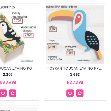
ΤΟΥΚΑΝ TOUCAN ΞΥΛΙΝΟ ΚΟΥΤΙ ΣΕΝΤΟΥΚΙ ΜΕ ΑΥΤΟΚΟΛΛΗΤΟ για μπομπονιέρες - δώρα πάρτυ - εορτών - γέννησης - γούρια - φτιάξτο μόνος σου ΠΑΡ-ΛΣ900/41155 2.30€!!!
ΤΟΥΚΑΝ TOUCAN ΞΥΛΙΝΟ ΚΡΕΜΑΣΤΟ ΔΙΑΚΣΟΜΗΤΙΚΟ για μπομπονιέρες - γούρια ΠΑΡ-18Ε1016/41104 1.66€!!!
2,30€
1,66€
ΚΑΛΆΘΙ
ΚΑΛΆΘΙ