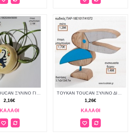
ΤΟΥΚΑΝ TOUCAN ΞΥΛΙΝΟ ΓΙΟ ΓΙΟ για μπομπονιέρες ΤΖΑ-196202494/56099 2.16€!!!
ΤΟΥΚΑΝ TOUCAN ΞΥΛΙΝΟ ΔΙΑΚΟΣΜΗΤΙΚΟ για μπομπονιέρες - γούρια ΠΑΡ-18Ε1017/41072 1.26€!!!
2,16€
1,26€
ΚΑΛΆΘΙ
ΚΑΛΆΘΙ