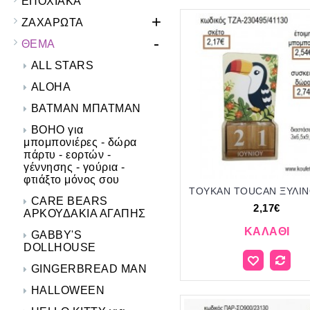
ΕΠΟΧΙΑΚΑ
+
ΖΑΧΑΡΩΤΑ
-
ΘΕΜΑ
ALL STARS
ALOHA
BATMAN ΜΠΑΤΜΑΝ
BOHO για
μπομπονιέρες - δώρα
πάρτυ - εορτών -
γέννησης - γούρια -
φτιάξτο μόνος σου
CARE BEARS
2,17€
ΑΡΚΟΥΔΑΚΙΑ ΑΓΑΠΗΣ
ΚΑΛΆΘΙ
GABBY'S
DOLLHOUSE
GINGERBREAD MAN
HALLOWEEN