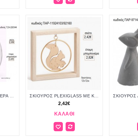
ΣΚΙΟΥΡΟΣ BOHO ΜΕ ΦΤΕΡΑ ΚΑΙ ΛΟΥΛΟΥΔΙΑ ΚΟΥΠΑ για μπομπονιέρες γούρι δώρο ΤΖΑ-220344 2.98€!!!
ΣΚΙΟΥΡΟΣ PLEXIGLASS ΜΕ ΚΥΚΛΟ ΜΕΤΑΛΛΙΚΟ ΣΕ ΞΥΛΙΝΟ ΚΑΔΡΑΚΙ 12Χ12ΕΚ για μπομπονιέρες γούρι δώρο ΠΑΡ-11924103/92160 2.42€!!!
2,42€
ΚΑΛΆΘΙ