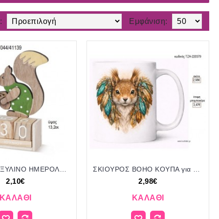
:
Εμφάνιση:
ΣΚΙΟΥΡΑΚΙ ΞΥΛΙΝΟ ΗΜΕΡΟΛΟΓΙΟ για μπομπονιέρες - γούρια ΠΑΡ-17Γ044/41139 2.10€!!!
ΣΚΙΟΥΡΟΣ BOHO ΚΟΥΠΑ για μπομπονιέρες γούρι δώρο ΤΖΑ-220379 2.98€!!!
2,10€
2,98€
ΚΑΛΆΘΙ
ΚΑΛΆΘΙ