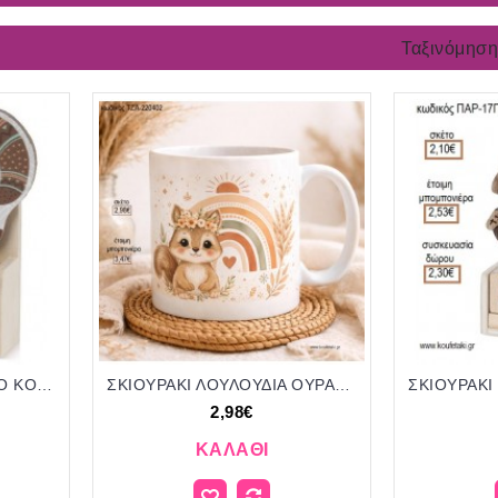
Ταξινόμηση
ΣΚΙΟΥΡΑΚΙ ΒΟΗΟ ΞΥΛΙΝΟ ΚΟΠΤΙΚΟ ΣΕ ΞΥΛΙΝΟ ΗΜΕΡΟΛΟΓΙΟ για μπομπονιέρες - δώρα πάρτυ - εορτών - γέννησης - γούρια - φτιάξτο μόνος σου ΠΑΡ-H860/41139 2.10€!!!
ΣΚΙΟΥΡΑΚΙ ΛΟΥΛΟΥΔΙΑ ΟΥΡΑΝΙΟ ΤΟΞΟ ΚΟΥΠΑ για μπομπονιέρες γούρι δώρο ΤΖΑ-220402 2.98€!!!
2,98€
ΚΑΛΆΘΙ