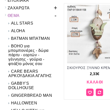
ΕΠΟΧΙΑΚΑ
+
ΖΑΧΑΡΩΤΑ
-
ΘΕΜΑ
ALL STARS
ALOHA
BATMAN ΜΠΑΤΜΑΝ
BOHO για
μπομπονιέρες - δώρα
πάρτυ - εορτών -
γέννησης - γούρια -
φτιάξτο μόνος σου
CARE BEARS
2,33€
ΑΡΚΟΥΔΑΚΙΑ ΑΓΑΠΗΣ
ΚΑΛΆΘΙ
GABBY'S
DOLLHOUSE
GINGERBREAD MAN
HALLOWEEN