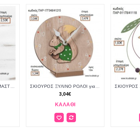
ΣΚΙΟΥΡΟΣ ΞΥΛΙΝΟ ΚΡΕΜΑΣΤΟ ΔΙΑΚΟΣΜΗΤΙΚΟ για μπομπονιέρες - γούρια ΠΑΡ-91184/41158 2.33€!!!
ΣΚΙΟΥΡΟΣ ΞΥΛΙΝΟ ΡΟΛΟΙ για μπομπονιέρες - γούρια ΠΑΡ-17Γ048/41215 3.04€!!!
3,04€
ΚΑΛΆΘΙ