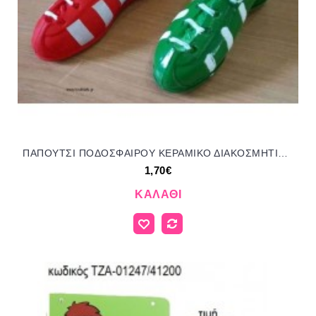
ΠΑΠΟΥΤΣΙ ΠΟΔΟΣΦΑΙΡΟΥ ΚΕΡΑΜΙΚΟ ΔΙΑΚΟΣΜΗΤΙΚΟ για μπομπονιέρες - δώρα πάρτυ - εορτών - γέννησης - γούρια - φτιάξτο μόνος σου ΤΖΑ-27122/41085 1.70€!!!
1,70€
ΚΑΛΆΘΙ