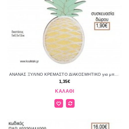
ΑΝΑΝΑΣ ΞΥΛΙΝΟ ΚΡΕΜΑΣΤΟ ΔΙΑΚΟΣΜΗΤΙΚΟ για μπομπονιέρες - δώρα πάρτυ - εορτών - γέννησης - γούρια - φτιάξτο μόνος σου ΠΑΡ-18105/41073 1.35€!!!
1,35€
ΚΑΛΆΘΙ