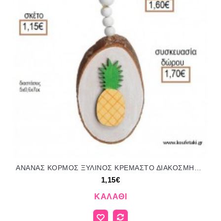
ΑΝΑΝΑΣ ΚΟΡΜΟΣ ΞΥΛΙΝΟΣ ΚΡΕΜΑΣΤΟ ΔΙΑΚΟΣΜΗΤΙΚΟ για μπομπονιέρες - δώρα πάρτυ - εορτών - γέννησης - γούρια - φτιάξτο μόνος σου ΠΑΡ-50573Α/41058 1.15€!!!
1,15€
ΚΑΛΆΘΙ