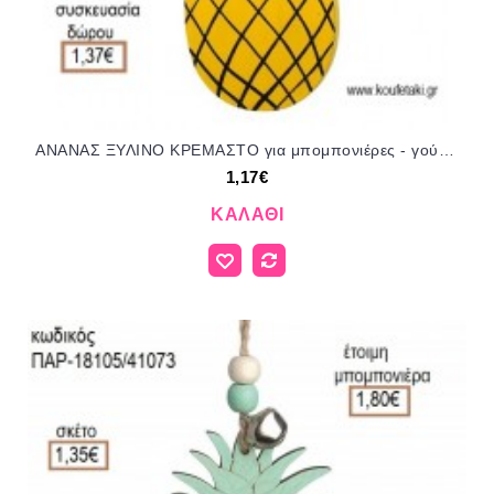
ΑΝΑΝΑΣ ΞΥΛΙΝΟ ΚΡΕΜΑΣΤΟ για μπομπονιέρες - γούρια ΠΑΡ-18Ε027/41064 1.17€!!!
1,17€
ΚΑΛΆΘΙ