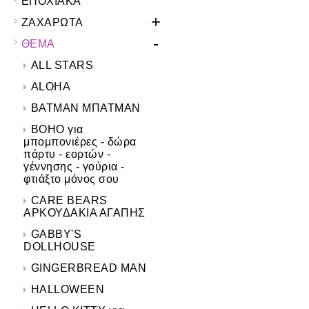
ΕΠΟΧΙΑΚΑ
+
ΖΑΧΑΡΩΤΑ
-
ΘΕΜΑ
ALL STARS
ALOHA
BATMAN ΜΠΑΤΜΑΝ
BOHO για
μπομπονιέρες - δώρα
πάρτυ - εορτών -
γέννησης - γούρια -
φτιάξτο μόνος σου
CARE BEARS
ΑΡΚΟΥΔΑΚΙΑ ΑΓΑΠΗΣ
GABBY'S
DOLLHOUSE
GINGERBREAD MAN
HALLOWEEN