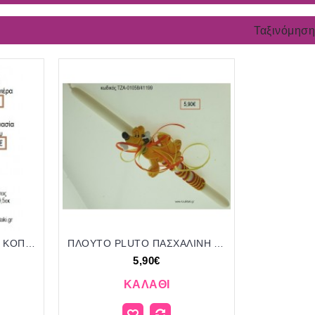
Ταξινόμηση
ΠΛΟΥΤΟ PLUTO ΞΥΛΙΝΟ ΚΟΠΤΙΚΟ ΣΕ ΞΥΛΙΝΟ ΗΜΕΡΟΛΟΓΙΟ για μπομπονιέρες - δώρα πάρτυ - εορτών - γέννησης - γούρια - φτιάξτο μόνος σου ΤΖΑ-230489/41130 2.17€!!!
ΠΛΟΥΤΟ PLUTO ΠΑΣΧΑΛΙΝΗ ΛΑΜΠΑΔΑ ΧΕΙΡΟΠΟΙΗΤΗ ΜΕ ΚΕΡΑΜΙΚΟ ΔΙΑΚΟΣΜΗΤΙΚΟ ΚΑΙ ΚΟΡΔΟΝΙΑ - ΚΟΡΔΕΛΕΣ ΤΖΑ-01058/41199 5.90€!!!!
5,90€
ΚΑΛΆΘΙ