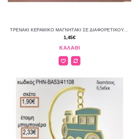
ΤΡΕΝΑΚΙ ΚΕΡΑΜΙΚΟ ΜΑΓΝΗΤΑΚΙ ΣΕ ΔΙΑΦΟΡΕΤΙΚΟΥΣ ΧΡΩΜΑΤΙΣΜΟΥΣ για μπομπονιέρες - δώρα πάρτυ - εορτών - γέννησης - γούρια - φτιάξτο μόνος σου ΤΖΑ-04138/41080 1.45€!!!
1,45€
ΚΑΛΆΘΙ