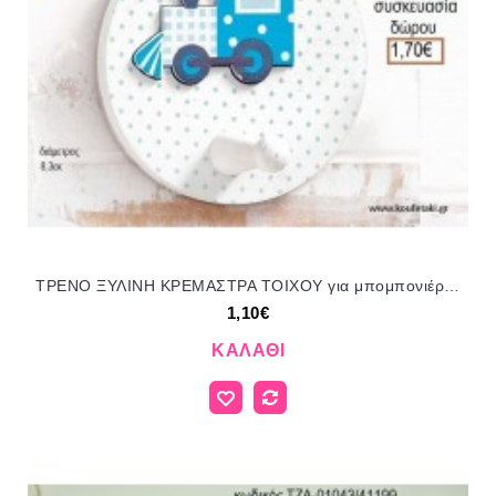
ΤΡΕΝΟ ΞΥΛΙΝΗ ΚΡΕΜΑΣΤΡΑ ΤΟΙΧΟΥ για μπομπονιέρες - δώρα πάρτυ - εορτών - γέννησης - γούρια - φτιάξτο μόνος σου ΠΑΡ-18Ε010/41054 1.10€!!!
1,10€
ΚΑΛΆΘΙ