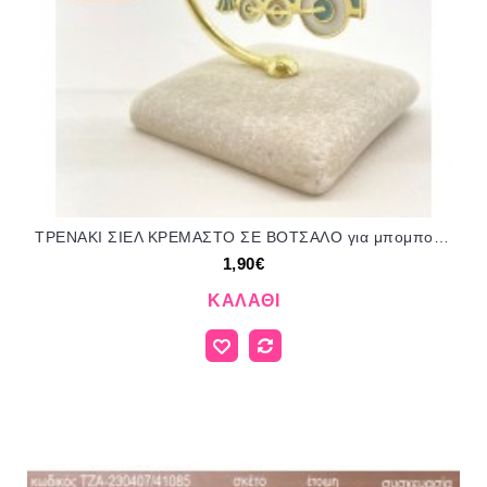
ΤΡΕΝΑΚΙ ΣΙΕΛ ΚΡΕΜΑΣΤΟ ΣΕ ΒΟΤΣΑΛΟ για μπομπονιέρες - δώρα πάρτυ - εορτών - γέννησης - γούρια - φτιάξτο μόνος σου ΡΗΝ-ΒΑ53/41108 1.90€!!!
1,90€
ΚΑΛΆΘΙ