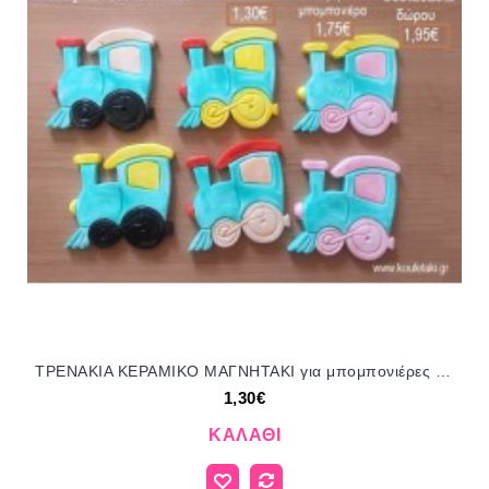
ΤΡΕΝΑΚΙΑ ΚΕΡΑΜΙΚΟ ΜΑΓΝΗΤΑΚΙ για μπομπονιέρες - δώρα πάρτυ - εορτών - γέννησης - γούρια - φτιάξτο μόνος σου ΤΖΑ-230407/41085 1.30€!!!
1,30€
ΚΑΛΆΘΙ