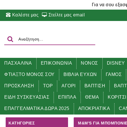
Για να σου εξασ
Καλέστε μας
Στείλτε μας email
ΠΑΣΧΑΛΙΝΑ
ΕΠΙΚΟΙΝΩΝΙΑ
ΝΟΝΟΣ
DISNEY
ΦΤΙΑΞΤΟ ΜΟΝΟΣ ΣΟΥ
ΒΙΒΛΙΑ ΕΥΧΩΝ
ΓΑΜΟΣ
ΠΡΟΣΚΛΗΣΗ
TOP
ΑΓΟΡΙ
ΒΑΠΤΙΣΗ
ΒΑΠΤ
ΕΙΔΗ ΣΥΣΚΕΥΑΣΙΑΣ
ΕΠΙΠΛΑ
ΘΕΜΑ
ΚΟΡΙΤΣΙ
Αρχική
ΘΕΜΑ
M&M's για μπομπονιέρες - δώρα πάρ
ΕΠΑΓΓΕΛΜΑΤΙΚΑ ΔΩΡΑ 2025
ΑΠΟΚΡΙΑΤΙΚΑ
CA
ΚΑΤΗΓΟΡΊΕΣ
M&M'S ΓΙΑ ΜΠΟΜΠΟΝΙΈΡ