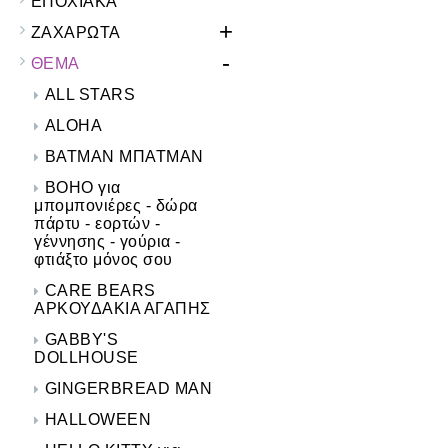
ΕΠΟΧΙΑΚΑ
+
ΖΑΧΑΡΩΤΑ
-
ΘΕΜΑ
ALL STARS
ALOHA
BATMAN ΜΠΑΤΜΑΝ
BOHO για
μπομπονιέρες - δώρα
πάρτυ - εορτών -
γέννησης - γούρια -
φτιάξτο μόνος σου
CARE BEARS
ΑΡΚΟΥΔΑΚΙΑ ΑΓΑΠΗΣ
GABBY'S
DOLLHOUSE
GINGERBREAD MAN
HALLOWEEN