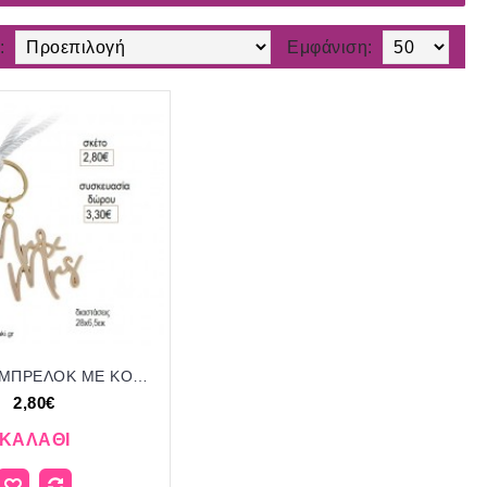
:
Εμφάνιση:
MR & MRS ΜΠΡΕΛΟΚ ΜΕ ΚΟΡΔΟΝΙ για μπομπονιέρες γούρι δώρο ΑΝΔ-2453/22189 2.80€!!!
2,80€
ΚΑΛΆΘΙ