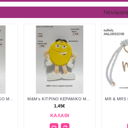
Ταξινόμηση
M&M's ΓΑΛΑΖΙΟ ΚΕΡΑΜΙΚΟ ΜΑΓΝΗΤΑΚΙ για μπομπονιέρες - δώρα πάρτυ - εορτών - γέννησης - γούρια - φτιάξτο μόνος σου ΤΖΑ-990088/41080 1.45€!!!
M&M's ΚΙΤΡΙΝΟ ΚΕΡΑΜΙΚΟ ΜΑΓΝΗΤΑΚΙ για μπομπονιέρες - δώρα πάρτυ - εορτών - γέννησης - γούρια - φτιάξτο μόνος σου ΤΖΑ-990094/41080 1.45!!!
1,45€
ΚΑΛΆΘΙ