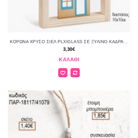
ΚΟΡΩΝΑ ΧΡΥΣΟ ΣΙΕΛ PLXIGLASS ΣΕ ΞΥΛΙΝΟ ΚΑΔΡΑΚΙ ΣΠΙΤΑΚΙ για μπομπονιέρες γούρι δώρο ΠΑΡ-ΠΜ18170/72230 3.30€!!!
3,30€
ΚΑΛΆΘΙ