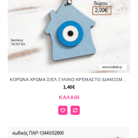
ΚΟΡΩΝΑ ΧΡΩΜΑ ΣΙΕΛ ΞΥΛΙΝΟ ΚΡΕΜΑΣΤΟ ΔΙΑΚΟΣΜΗΤΙΚΟ για μπομπονιέρες - δώρα πάρτυ - εορτών - γέννησης - γούρια - φτιάξτο μόνος σου ΠΑΡ-18135/41078 1.40€!!!
1,40€
ΚΑΛΆΘΙ