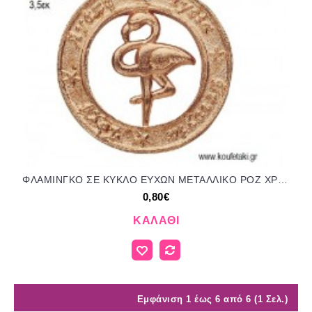
ΦΛΑΜΙΝΓΚΟ ΣΕ ΚΥΚΛΟ ΕΥΧΩΝ ΜΕΤΑΛΛΙΚΟ ΡΟΖ ΧΡΥΣΟ accessories για μπομπονιέρες - δώρα ΕΦ-051619/41050 0.80€!!!
0,80€
ΚΑΛΆΘΙ
Εμφάνιση 1 έως 6 από 6 (1 Σελ.)