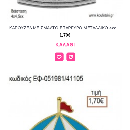
ΚΑΡΟΥΖΕΛ ΜΕ ΣΜΑΛΤΟ ΕΠΑΡΓΥΡΟ ΜΕΤΑΛΛΙΚΟ accessories για μπομπονιέρες - δώρα ΕΦ-051981/41105 1.70€!!!
1,70€
ΚΑΛΆΘΙ