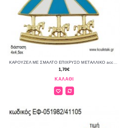
ΚΑΡΟΥΖΕΛ ΜΕ ΣΜΑΛΤΟ ΕΠΙΧΡΥΣΟ ΜΕΤΑΛΛΙΚΟ accessories για μπομπονιέρες - δώρα ΕΦ-051981/41105 1.70€!!!
1,70€
ΚΑΛΆΘΙ