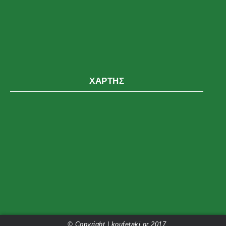
ΧΆΡΤΗΣ
© Copyright | koufetaki.gr 2017