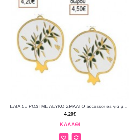
ΕΛΙΑ ΣΕ ΡΟΔΙ ΜΕ ΛΕΥΚΟ ΣΜΑΛΤΟ accessories για μπομπονιέρες δώρα φτιάξτο μόνος σου ΑΝΤ-11335/41255 4.20€!!!
4,20€
ΚΑΛΆΘΙ