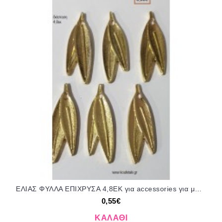
ΕΛΙΑΣ ΦΥΛΛΑ ΕΠΙΧΡΥΣΑ 4,8ΕΚ για accessories για μπομπονιέρες - δώρα - φτιάξτο μόνος σου TZA-20222708/41035 0.55€!!!
0,55€
ΚΑΛΆΘΙ