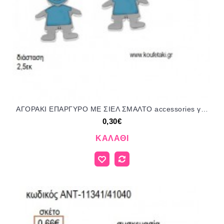
ΑΓΟΡΑΚΙ ΕΠΑΡΓΥΡΟ ΜΕ ΣΙΕΛ ΣΜΑΛΤΟ accessories για μπομπονιέρες - δώρα ΕΦ-05307/41017 0.30€!!!
0,30€
ΚΑΛΆΘΙ