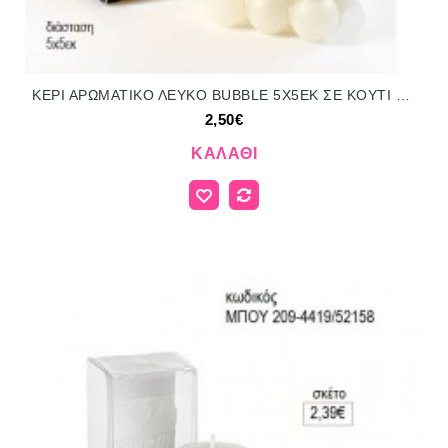
ΚΕΡΙ ΑΡΩΜΑΤΙΚΟ ΛΕΥΚΟ BUBBLE 5Χ5ΕΚ ΣΕ ΚΟΥΤΙ για μπομπονιέρες γούρι δώρο ΜΠΟΥ-4413/31167 2.50€!!!
2,50€
ΚΑΛΆΘΙ