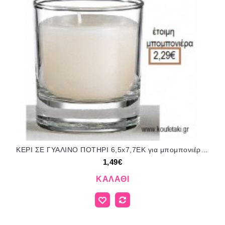
ΚΕΡΙ ΣΕ ΓΥΑΛΙΝΟ ΠΟΤΗΡΙ 6,5x7,7ΕΚ για μπομπονιέρες - δώρα πάρτυ - εορτών - γέννησης - γούρια - φτιάξτο μόνος σου NOV-94100/41110 1.49€!!!
1,49€
ΚΑΛΆΘΙ