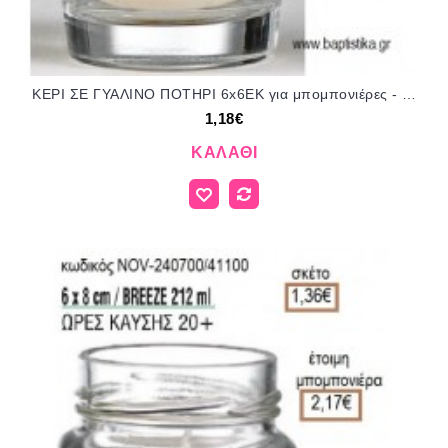
ΚΕΡΙ ΣΕ ΓΥΑΛΙΝΟ ΠΟΤΗΡΙ 6x6ΕΚ για μπομπονιέρες - δώρα πάρτυ - εορτών - γέννησης - γούρια - φτιάξτο μόνος σου NOV-55100/240550/41085 1.18€!!!
1,18€
ΚΑΛΆΘΙ