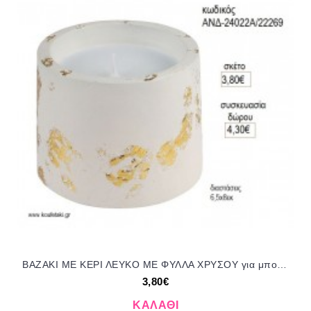
ΒΑΖΑΚΙ ΜΕ ΚΕΡΙ ΛΕΥΚΟ ΜΕ ΦΥΛΛΑ ΧΡΥΣΟΥ για μπομπονιέρες γούρι δώρο ΑΝΔ-24022Α/22269 3.80€!!!
3,80€
ΚΑΛΆΘΙ