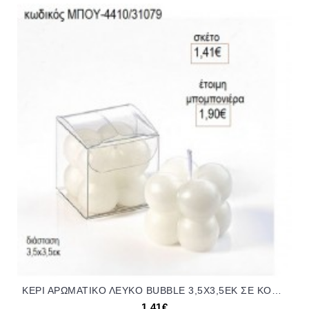
ΚΕΡΙ ΑΡΩΜΑΤΙΚΟ ΛΕΥΚΟ BUBBLE 3,5Χ3,5ΕΚ ΣΕ ΚΟΥΤΙ για μπομπονιέρες γούρι δώρο ΜΠΟΥ-4410/31079 1.41€!!!
1,41€