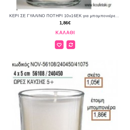
ΚΕΡΙ ΣΕ ΓΥΑΛΙΝΟ ΠΟΤΗΡΙ 10x16ΕΚ για μπομπονιέρες - δώρα πάρτυ - εορτών - γέννησης - γούρια - φτιάξτο μόνος σου NOV-93600/241400/41140 1.86€!!!
1,86€
ΚΑΛΆΘΙ