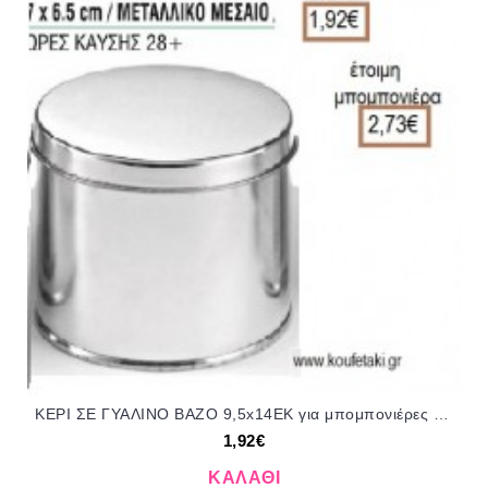
ΚΕΡΙ ΣΕ ΓΥΑΛΙΝΟ ΒΑΖΟ 9,5x14ΕΚ για μπομπονιέρες - δώρα πάρτυ - εορτών - γέννησης - γούρια - φτιάξτο μόνος σου NOV-241100/41145 1.92€!!!
1,92€
ΚΑΛΆΘΙ