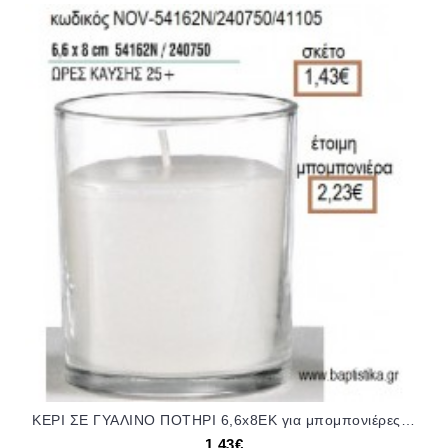
ΚΕΡΙ ΣΕ ΓΥΑΛΙΝΟ ΠΟΤΗΡΙ 6,6x8ΕΚ για μπομπονιέρες - δώρα πάρτυ - εορτών - γέννησης - γούρια - φτιάξτο μόνος σου NOV-54162Ν/240750 1.43€!!!
1,43€