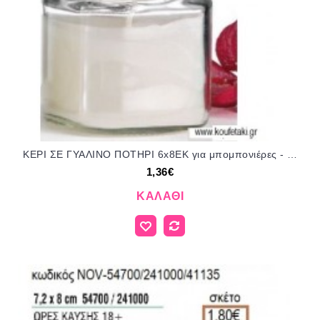
ΚΕΡΙ ΣΕ ΓΥΑΛΙΝΟ ΠΟΤΗΡΙ 6x8ΕΚ για μπομπονιέρες - δώρα πάρτυ - εορτών - γέννησης - γούρια - φτιάξτο μόνος σου NOV-240700/41100 1.36€!!!
1,36€
ΚΑΛΆΘΙ