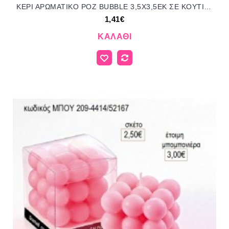
ΚΕΡΙ ΑΡΩΜΑΤΙΚΟ ΡΟΖ BUBBLE 3,5Χ3,5ΕΚ ΣΕ ΚΟΥΤΙ για μπομπονιέρες γούρι δώρο ΜΠΟΥ-4411/31079 1.41€!!!
1,41€
ΚΑΛΆΘΙ