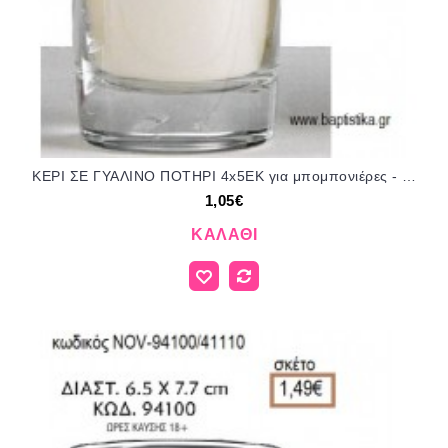
ΚΕΡΙ ΣΕ ΓΥΑΛΙΝΟ ΠΟΤΗΡΙ 4x5ΕΚ για μπομπονιέρες - δώρα πάρτυ - εορτών - γέννησης - γούρια - φτιάξτο μόνος σου NOV-56108/240450/41075 1.05€!!!
1,05€
ΚΑΛΆΘΙ