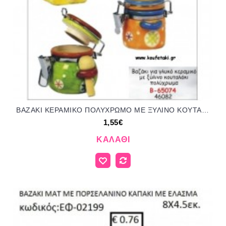
ΒΑΖΑΚΙ ΚΕΡΑΜΙΚΟ ΠΟΛΥΧΡΩΜΟ ΜΕ ΞΥΛΙΝΟ ΚΟΥΤΑΛΑΚΙ για μπομπονιέρες - δώρα πάρτυ - φτιάξτο μόνος σου Β-65074/46082 1.55€!!!
1,55€
ΚΑΛΆΘΙ