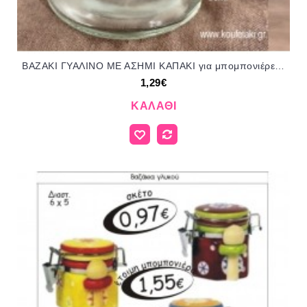
ΒΑΖΑΚΙ ΓΥΑΛΙΝΟ ΜΕ ΑΣΗΜΙ ΚΑΠΑΚΙ για μπομπονιέρες - δώρα πάρτυ - εορτών - γέννησης - γούρια - φτιάξτο μόνος σου ΡΗΝ-Γ7/41059 1.29€!!!
1,29€
ΚΑΛΆΘΙ