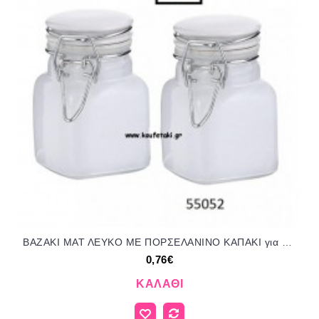
ΒΑΖΑΚΙ ΜΑΤ ΛΕΥΚΟ ΜΕ ΠΟΡΣΕΛΑΝΙΝΟ ΚΑΠΑΚΙ για μπομπονιέρες - δώρα πάρτυ - φτιάξτο μόνος σου 8Χ4.5ΕΚ ΕΦ-02199/55052 0.76€
0,76€
ΚΑΛΆΘΙ