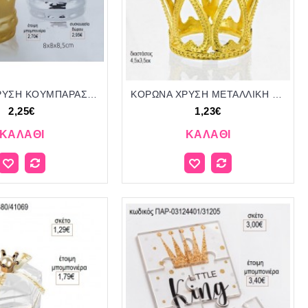
ΚΟΡΩΝΑ ΧΡΥΣΗ ΚΟΥΜΠΑΡΑΣ για μπομπονιέρες γούρι δώρο ΕΦ-7901124/41148 2.25€!!!
ΚΟΡΩΝΑ ΧΡΥΣΗ ΜΕΤΑΛΛΙΚΗ για μπομπονιέρες γούρι δώρο ΜΠΟΥ-4439/31064 1.23€!!!
2,25€
1,23€
ΚΑΛΆΘΙ
ΚΑΛΆΘΙ