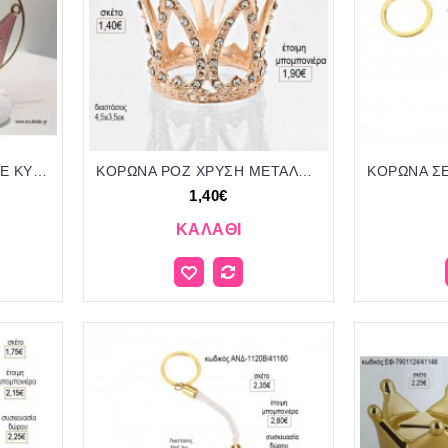
ΚΟΡΩΝΑ ΡΟΖ ΣΜΑΛΤΟ ΣΕ ΚΥΚΛΟ ΑΠΟ ΠΕΡΛΕΣ ΚΑΙ ΧΑΝΤΡΕΣ ΠΑΝΩ ΣΕ ΒΟΤΣΑΛΟ για μπομπονιέρες - δώρα πάρτυ - εορτών - γέννησης - γούρια - φτιάξτο μόνος σου ΤΖΑ-27168/41170 2.75€!!!
ΚΟΡΩΝΑ ΡΟΖ ΧΡΥΣΗ ΜΕΤΑΛΛΙΚΗ για μπομπονιέρες γούρι δώρο ΜΠΟΥ-4438/31078 1.40€!!!
1,40€
ΚΑΛΆΘΙ