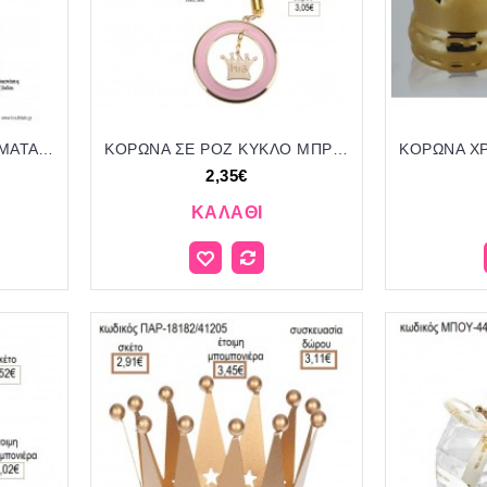
ΚΟΡΩΝΑ ΣΕ ΠΟΛΛΑ ΧΡΩΜΑΤΑ ΚΕΡΑΜΙΚΟ ΔΙΑΚΟΣΜΗΤΙΚΟ για μπομπονιέρες - δώρα πάρτυ - εορτών - γέννησης - γούρια - φτιάξτο μόνος σου ΑΝΤ-Μ1615/41110 1.75€!!!
ΚΟΡΩΝΑ ΣΕ ΡΟΖ ΚΥΚΛΟ ΜΠΡΕΛΟΚ ΜΕ ΚΟΡΔΟΝΙ για μπομπονιέρες γούρι δώρο ΑΝΔ-1120Β/41160 2.35€!!!
2,35€
ΚΑΛΆΘΙ