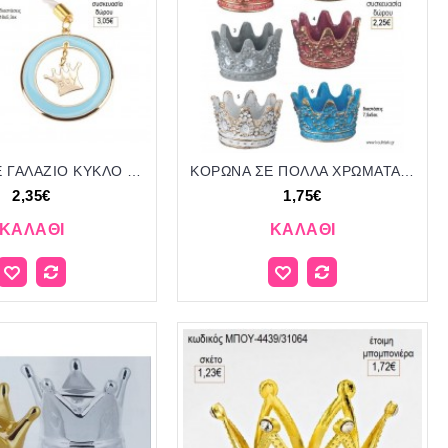
ΚΟΡΩΝΑ ΣΕ ΓΑΛΑΖΙΟ ΚΥΚΛΟ ΜΠΡΕΛΟΚ ΜΕ ΚΟΡΔΟΝΙ για μπομπονιέρες γούρι δώρο ΑΝΔ-1120Α/41160 2.35€!!!
ΚΟΡΩΝΑ ΣΕ ΠΟΛΛΑ ΧΡΩΜΑΤΑ ΚΕΡΑΜΙΚΟ ΔΙΑΚΟΣΜΗΤΙΚΟ για μπομπονιέρες - δώρα πάρτυ - εορτών - γέννησης - γούρια - φτιάξτο μόνος σου ΑΝΤ-Μ1615/41110 1.75€!!!
2,35€
1,75€
ΚΑΛΆΘΙ
ΚΑΛΆΘΙ