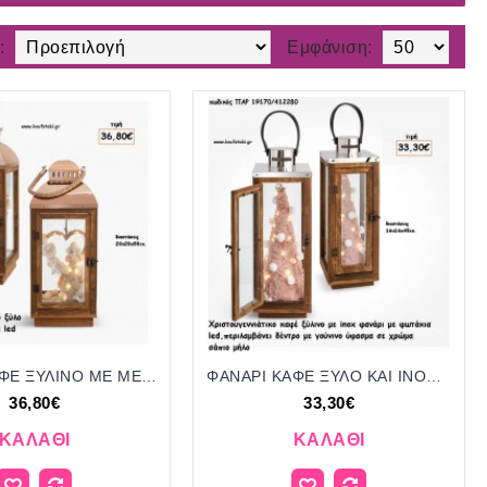
:
Εμφάνιση:
ΦΑΝΑΡΙ ΚΑΦΕ ΞΥΛΙΝΟ ΜΕ ΜΕΤΑΛΛΟ ΡΟΖ ΧΡΥΣΟ - ΣΥΝΘΕΣΗ ΧΡΙΣΤΟΥΓΕΝΝΙΑΤΙΚΗ ΣΤΟ ΕΣΩΤΕΡΙΚΟ ΚΑΙ ΦΩΤΑΚΙΑ LED για γούρι - δώρο ΠΑΡ-19172/412520 36.80€!!!
ΦΑΝΑΡΙ ΚΑΦΕ ΞΥΛΟ ΚΑΙ INOX - ΔΕΝΤΡΟ ΓΟΥΝΙΝΟ ΣΤΟ ΕΣΩΤΕΡΙΚΟ ΚΑΙ ΦΩΤΑΚΙΑ LED για γούρι - δώρο ΠΑΡ-19170/412280 33.30€!!!
36,80€
33,30€
ΚΑΛΆΘΙ
ΚΑΛΆΘΙ