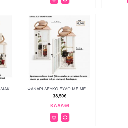
ΦΑΝΑΡΙ ΛΕΥΚΟ ΞΥΛΙΝΟ- ΔΙΑΚΟΣΜΗΣΗ VINTAGE ΣΤΟ ΕΣΩΤΕΡΙΚΟ ΚΑΙ ΦΩΤΑΚΙΑ LED για γούρι - δώρο ΠΑΡ-19173/412880 42.00€!!!
ΦΑΝΑΡΙ ΛΕΥΚΟ ΞΥΛΟ ΜΕ ΜΕΤΑΛΛΟ ΡΟΖ ΧΡΥΣΟ - ΔΙΑΚΟΣΜΗΣΗ ΣΤΟ ΕΣΩΤΕΡΙΚΟ ΚΑΙ ΦΩΤΑΚΙΑ LED για γούρι - δώρο ΠΑΡ-19171/412640 38.50€!!!
38,50€
ΚΑΛΆΘΙ