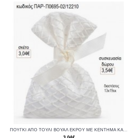
ΠΟΥΓΚΙ ΑΠΟ ΤΟΥΛΙ ΒΟΥΑΛ ΕΚΡΟΥ ΜΕ ΚΕΝΤΗΜΑ ΚΑΙ ΣΤΡΑΣ ΚΑΙ ΣΑΤΕΝ ΕΠΕΝΔΥΣΗ για μπομπονιέρες ΠΑΡ-Π0695-02/12210 3.04€!!!
3,04€