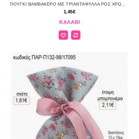
ΠΟΥΓΚΙ ΒΑΜΒΑΚΕΡΟ ΜΕ ΤΡΙΑΝΤΑΦΥΛΛΑ ΡΟΖ ΧΡΩΜΑ για μπομπονιέρες ΠΑΡ-Π543-94/17082 1.45€!!!
1,45€
ΚΑΛΆΘΙ