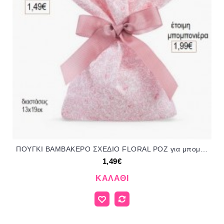
ΠΟΥΓΚΙ ΒΑΜΒΑΚΕΡΟ ΣΧΕΔΙΟ FLORAL ΡΟΖ για μπομπονιέρες ΠΑΡ-Π542-94/197085 1.49€!!!
1,49€
ΚΑΛΆΘΙ