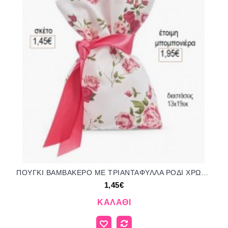
ΠΟΥΓΚΙ ΒΑΜΒΑΚΕΡΟ ΜΕ ΤΡΙΑΝΤΑΦΥΛΛΑ ΡΟΔΙ ΧΡΩΜΑ για μπομπονιέρες ΠΑΡ-Π543-134/17082 1.45€!!!
1,45€
ΚΑΛΆΘΙ