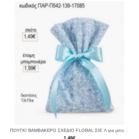
ΠΟΥΓΚΙ ΒΑΜΒΑΚΕΡΟ ΣΧΕΔΙΟ FLORAL ΣΙΕ΄Λ για μπομπονιέρες ΠΑΡ-Π542-139/197085 1.49€!!!
1,49€