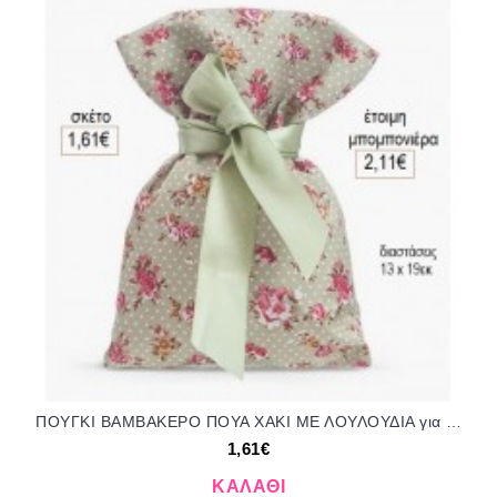
ΠΟΥΓΚΙ ΒΑΜΒΑΚΕΡΟ ΠΟΥΑ ΧΑΚΙ ΜΕ ΛΟΥΛΟΥΔΙΑ για μπομπονιέρες ΠΑΡ-Π132-18/17095 1.61€!!!
1,61€
ΚΑΛΆΘΙ