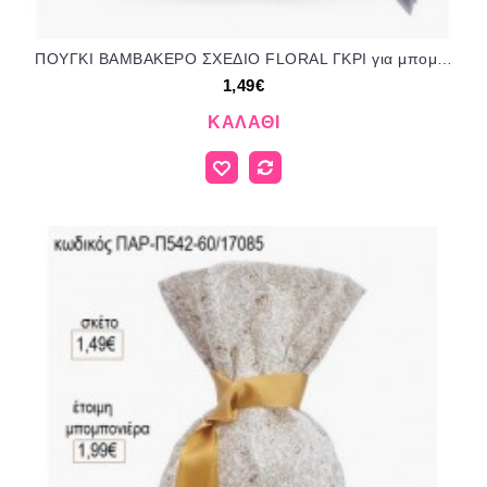
ΠΟΥΓΚΙ ΒΑΜΒΑΚΕΡΟ ΣΧΕΔΙΟ FLORAL ΓΚΡΙ για μπομπονιέρες ΠΑΡ-Π542-177/197085 1.49€!!!
1,49€
ΚΑΛΆΘΙ