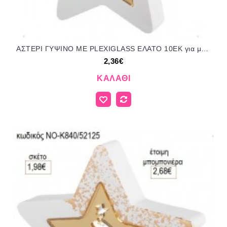
ΑΣΤΕΡΙ ΓΥΨΙΝΟ ΜΕ PLEXIGLASS ΕΛΑΤΟ 10ΕΚ για μπομπονιέρες γούρι δώρο ΝΟ-Κ837/52155 2.36€!!!
2,36€
ΚΑΛΆΘΙ