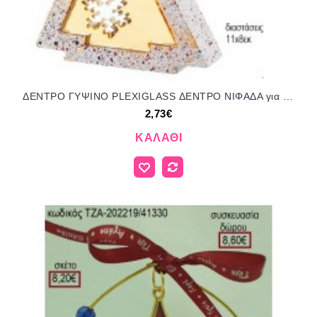
ΔΕΝΤΡΟ ΓΥΨΙΝΟ PLEXIGLASS ΔΕΝΤΡΟ ΝΙΦΑΔΑ για μπομπονιέρες γούρι δώρο ΝΟ-Κ849/52185 2.73€!!!
2,73€
ΚΑΛΆΘΙ