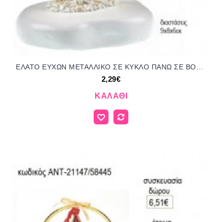
ΕΛΑΤΟ ΕΥΧΩΝ ΜΕΤΑΛΛΙΚΟ ΣΕ ΚΥΚΛΟ ΠΑΝΩ ΣΕ ΒΟΤΣΑΛΟ για μπομπονιέρες γούρι δώρο ΝΟ-Κ306/72150 2.29€!!!
2,29€
ΚΑΛΆΘΙ