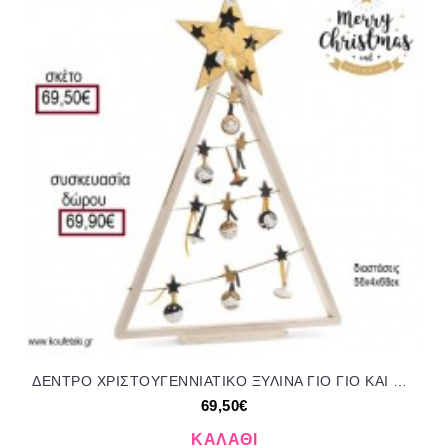
ΔΕΝΤΡΟ ΧΡΙΣΤΟΥΓΕΝΝΙΑΤΙΚΟ ΞΥΛΙΝΑ ΓΙΟ ΓΙΟ ΚΑΙ ΣΒΟΥΡΕΣ ΜΕ ΜΑΝΤΑΛΑΚΙΑ για γούρι - δώρο ΠΑΡ-19382/413565 69.50€!!!
69,50€
ΚΑΛΆΘΙ