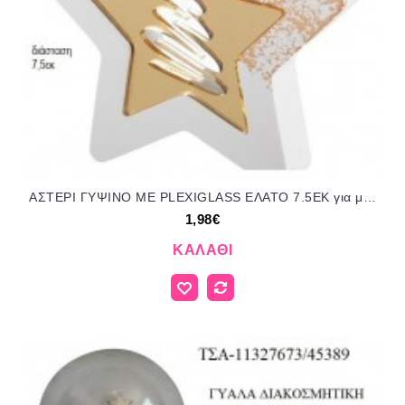
ΑΣΤΕΡΙ ΓΥΨΙΝΟ ΜΕ PLEXIGLASS ΕΛΑΤΟ 7.5ΕΚ για μπομπονιέρες γούρι δώρο ΝΟ-Κ840/52125 1.98€!!!
1,98€
ΚΑΛΆΘΙ