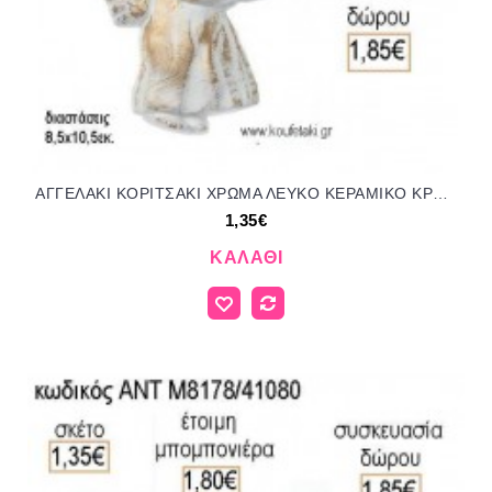
ΑΓΓΕΛΑΚΙ ΚΟΡΙΤΣΑΚΙ ΧΡΩΜΑ ΛΕΥΚΟ ΚΕΡΑΜΙΚΟ ΚΡΕΜΑΣΤΟ ΔΙΑΚΟΣΜΗΤΙΚΟ για μπομπονιέρες - δώρα πάρτυ - εορτών - γέννησης - γούρια - φτιάξτο μόνος σου ΑΝΤ-Μ8177/41080 1.35€!!!
1,35€
ΚΑΛΆΘΙ