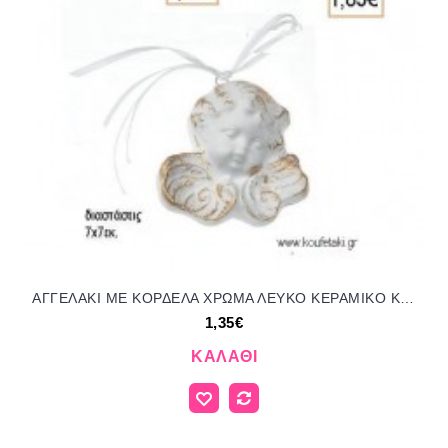
ΑΓΓΕΛΑΚΙ ΜΕ ΚΟΡΔΕΛΑ ΧΡΩΜΑ ΛΕΥΚΟ ΚΕΡΑΜΙΚΟ ΚΡΕΜΑΣΤΟ ΔΙΑΚΟΣΜΗΤΙΚΟ για μπομπονιέρες - δώρα πάρτυ - εορτών - γέννησης - γούρια - φτιάξτο μόνος σου ΑΝΤ-Μ8178/41080 1.35€!!!
1,35€
ΚΑΛΆΘΙ