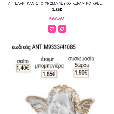
ΑΓΓΕΛΑΚΙ ΚΑΘΙΣΤΟ ΧΡΩΜΑ ΛΕΥΚΟ ΚΕΡΑΜΙΚΟ ΚΡΕΜΑΣΤΟ ΔΙΑΚΟΣΜΗΤΙΚΟ για μπομπονιέρες - δώρα πάρτυ - εορτών - γέννησης - γούρια - φτιάξτο μόνος σου ΑΝΤ-Μ8717/41070 1.25€!!!
1,25€
ΚΑΛΆΘΙ