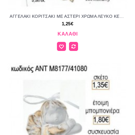
ΑΓΓΕΛΑΚΙ ΚΟΡΙΤΣΑΚΙ ΜΕ ΑΣΤΕΡΙ ΧΡΩΜΑ ΛΕΥΚΟ ΚΕΡΑΜΙΚΟ ΚΡΕΜΑΣΤΟ ΔΙΑΚΟΣΜΗΤΙΚΟ για μπομπονιέρες - δώρα πάρτυ - εορτών - γέννησης - γούρια - φτιάξτο μόνος σου ΑΝΤ-Μ8180/41070 1.25€!!!
1,25€
ΚΑΛΆΘΙ