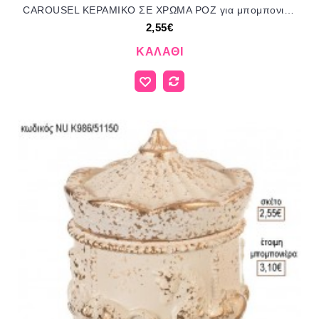
CAROUSEL ΚΕΡΑΜΙΚΟ ΣΕ ΧΡΩΜΑ ΡΟΖ για μπομπονιέρες γούρι δώρο NU-K986/51150 2.55€!!!
2,55€
ΚΑΛΆΘΙ