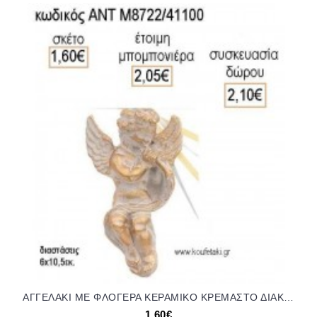
ΑΓΓΕΛΑΚΙ ΜΕ ΦΛΟΓΕΡΑ ΚΕΡΑΜΙΚΟ ΚΡΕΜΑΣΤΟ ΔΙΑΚΟΣΜΗΤΙΚΟ για μπομπονιέρες - δώρα πάρτυ - εορτών - γέννησης - γούρια - φτιάξτο μόνος σου ΑΝΤ-Μ8722/41100 1.60€!!!
1,60€