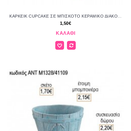
KAPKEIK CUPCAKE ΣΕ ΜΠΙΣΚΟΤΟ ΚΕΡΑΜΙΚΟ ΔΙΑΚΟΣΜΗΤΙΚΟ για μπομπονιέρες - δώρα πάρτυ - εορτών - γέννησης - γούρια - φτιάξτο μόνος σου ΑΝΤ-Μ8003/535/41090 1.50€!!!
1,50€
ΚΑΛΆΘΙ