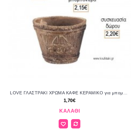
LOVE ΓΛΑΣΤΡΑΚΙ ΧΡΩΜΑ ΚΑΦΕ ΚΕΡΑΜΙΚΟ για μπομπονιέρες - δώρα πάρτυ - εορτών - γέννησης - γούρια - φτιάξτο μόνος σου ΑΝΤ-Μ1329/41109 1.70€!!!
1,70€
ΚΑΛΆΘΙ