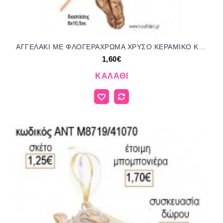
ΑΓΓΕΛΑΚΙ ΜΕ ΦΛΟΓΕΡΑΧΡΩΜΑ ΧΡΥΣΟ ΚΕΡΑΜΙΚΟ ΚΡΕΜΑΣΤΟ ΔΙΑΚΟΣΜΗΤΙΚΟ για μπομπονιέρες - δώρα πάρτυ - εορτών - γέννησης - γούρια - φτιάξτο μόνος σου ΑΝΤ-Μ8722/41100 1.60€!!!
1,60€
ΚΑΛΆΘΙ