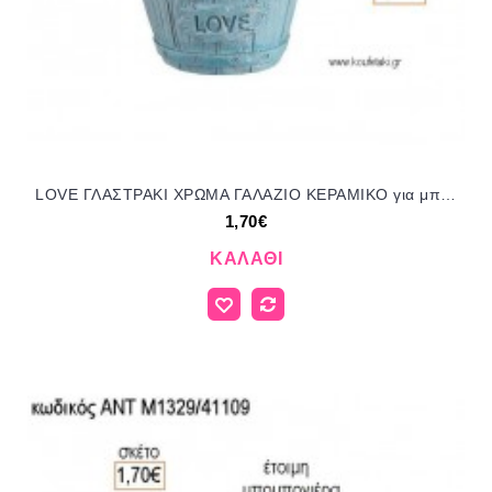
LOVE ΓΛΑΣΤΡΑΚΙ ΧΡΩΜΑ ΓΑΛΑΖΙΟ ΚΕΡΑΜΙΚΟ για μπομπονιέρες - δώρα πάρτυ - εορτών - γέννησης - γούρια - φτιάξτο μόνος σου ΑΝΤ-Μ1328/41109 1.70€!!!
1,70€
ΚΑΛΆΘΙ