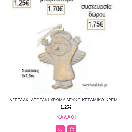
ΑΓΓΕΛΑΚΙ ΑΓΟΡΑΚΙ ΧΡΩΜΑ ΛΕΥΚΟ ΚΕΡΑΜΙΚΟ ΚΡΕΜΑΣΤΟ ΔΙΑΚΟΣΜΗΤΙΚΟ για μπομπονιέρες - δώρα πάρτυ - εορτών - γέννησης - γούρια - φτιάξτο μόνος σου ΑΝΤ-Μ8181/41070 1.25€!!!
1,25€
ΚΑΛΆΘΙ