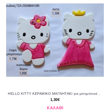
HELLO KITTY ΚΕΡΑΜΙΚΟ ΜΑΓΝΗΤΑΚΙ για μπομπονιέρες - δώρα πάρτυ - εορτών - γέννησης - γούρια - φτιάξτο μόνος σου ΤΖΑ-230388/41085 1.30€!!!
1,30€
ΚΑΛΆΘΙ