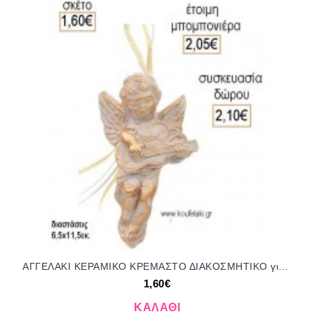
ΑΓΓΕΛΑΚΙ ΚΕΡΑΜΙΚΟ ΚΡΕΜΑΣΤΟ ΔΙΑΚΟΣΜΗΤΙΚΟ για μπομπονιέρες - δώρα πάρτυ - εορτών - γέννησης - γούρια - φτιάξτο μόνος σου ΑΝΤ-Μ8721/41100 1.60€!!!
1,60€
ΚΑΛΆΘΙ