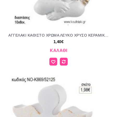
ΑΓΓΕΛΑΚΙ ΚΑΘΙΣΤΟ ΧΡΩΜΑ ΛΕΥΚΟ ΧΡΥΣΟ ΚΕΡΑΜΙΚΟ ΚΡΕΜΑΣΤΟ ΔΙΑΚΟΣΜΗΤΙΚΟ για μπομπονιέρες - δώρα πάρτυ - εορτών - γέννησης - γούρια - φτιάξτο μόνος σου ΑΝΤ-Μ9333/41085 1.40€!!!
1,40€
ΚΑΛΆΘΙ