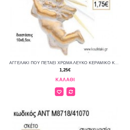
ΑΓΓΕΛΑΚΙ ΠΟΥ ΠΕΤΑΕΙ ΧΡΩΜΑ ΛΕΥΚΟ ΚΕΡΑΜΙΚΟ ΚΡΕΜΑΣΤΟ ΔΙΑΚΟΣΜΗΤΙΚΟ για μπομπονιέρες - δώρα πάρτυ - εορτών - γέννησης - γούρια - φτιάξτο μόνος σου ΑΝΤ-Μ8719/41070 1.25€!!!
1,25€
ΚΑΛΆΘΙ