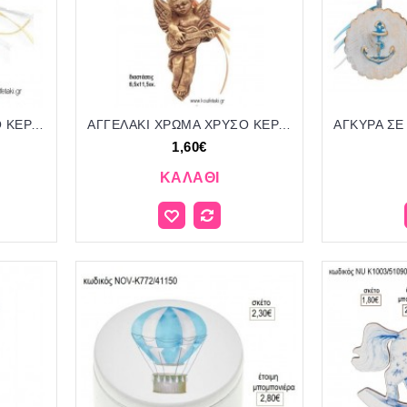
ΑΓΓΕΛΑΚΙ ΧΡΩΜΑ ΛΕΥΚΟ ΚΕΡΑΜΙΚΟ ΚΡΕΜΑΣΤΟ ΔΙΑΚΟΣΜΗΤΙΚΟ για μπομπονιέρες - δώρα πάρτυ - εορτών - γέννησης - γούρια - φτιάξτο μόνος σου ΑΝΤ-Μ8718/41070 1.25€!!!
ΑΓΓΕΛΑΚΙ ΧΡΩΜΑ ΧΡΥΣΟ ΚΕΡΑΜΙΚΟ ΚΡΕΜΑΣΤΟ ΔΙΑΚΟΣΜΗΤΙΚΟ για μπομπονιέρες - δώρα πάρτυ - εορτών - γέννησης - γούρια - φτιάξτο μόνος σου ΑΝΤ-Μ8721/41100 1.60€!!!
1,60€
ΚΑΛΆΘΙ