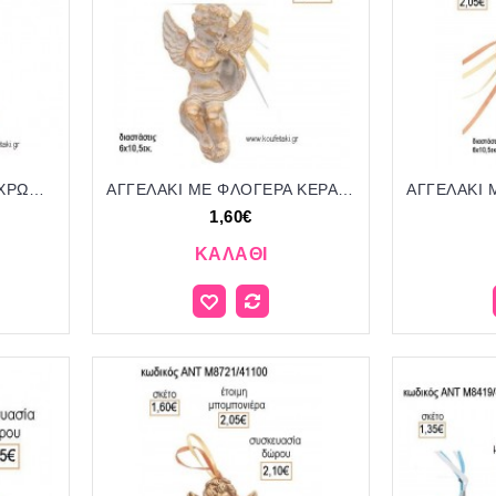
ΑΓΓΕΛΑΚΙ ΜΕ ΚΟΡΔΕΛΑ ΧΡΩΜΑ ΛΕΥΚΟ ΚΕΡΑΜΙΚΟ ΚΡΕΜΑΣΤΟ ΔΙΑΚΟΣΜΗΤΙΚΟ για μπομπονιέρες - δώρα πάρτυ - εορτών - γέννησης - γούρια - φτιάξτο μόνος σου ΑΝΤ-Μ8178/41080 1.35€!!!
ΑΓΓΕΛΑΚΙ ΜΕ ΦΛΟΓΕΡΑ ΚΕΡΑΜΙΚΟ ΚΡΕΜΑΣΤΟ ΔΙΑΚΟΣΜΗΤΙΚΟ για μπομπονιέρες - δώρα πάρτυ - εορτών - γέννησης - γούρια - φτιάξτο μόνος σου ΑΝΤ-Μ8722/41100 1.60€!!!
1,60€
ΚΑΛΆΘΙ