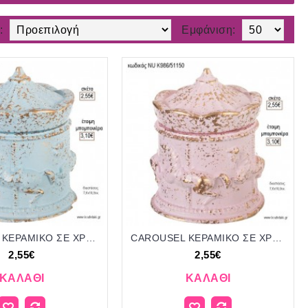
:
Εμφάνιση:
CAROUSEL ΚΕΡΑΜΙΚΟ ΣΕ ΧΡΩΜΑ ΓΑΛΑΖΙΟ για μπομπονιέρες γούρι δώρο NU-K986/51150 2.55€!!!
CAROUSEL ΚΕΡΑΜΙΚΟ ΣΕ ΧΡΩΜΑ ΡΟΖ για μπομπονιέρες γούρι δώρο NU-K986/51150 2.55€!!!
2,55€
2,55€
ΚΑΛΆΘΙ
ΚΑΛΆΘΙ