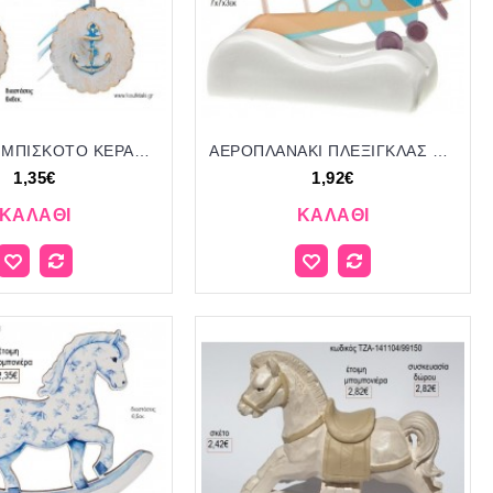
ΑΓΚΥΡΑ ΣΕ ΜΠΙΣΚΟΤΟ ΚΕΡΑΜΙΚΟ ΔΙΑΚΟΣΜΗΤΙΚΟ για μπομπονιέρες - δώρα πάρτυ - εορτών - γέννησης - γούρια - φτιάξτο μόνος σου ΑΝΤ-Μ8419/41080 1.35€!!!
ΑΕΡΟΠΛΑΝΑΚΙ ΠΛΕΞΙΓΚΛΑΣ ΣΕ ΚΕΡΑΜΙΚΗ ΒΑΣΗ για μπομπονιέρες γούρι δώρο NOV-Κ726/52120 1.92€!!!
1,35€
1,92€
ΚΑΛΆΘΙ
ΚΑΛΆΘΙ