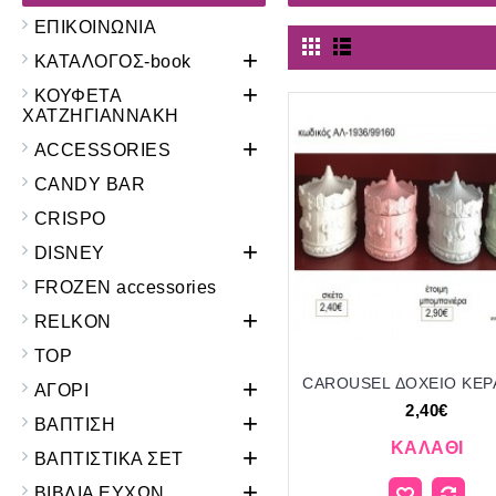
ΕΠΙΚΟΙΝΩΝΙΑ
+
ΚΑΤΑΛΟΓΟΣ-book
+
ΚΟΥΦΕΤΑ
ΧΑΤΖΗΓΙΑΝΝΑΚΗ
+
ACCESSORIES
CANDY BAR
CRISPO
+
DISNEY
FROZEN accessories
+
RELKON
TOP
+
ΑΓΟΡΙ
2,40€
+
ΒΑΠΤΙΣΗ
ΚΑΛΆΘΙ
+
ΒΑΠΤΙΣΤΙΚΑ ΣΕΤ
+
ΒΙΒΛΙΑ ΕΥΧΩΝ