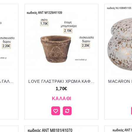
LOVE ΓΛΑΣΤΡΑΚΙ ΧΡΩΜΑ ΓΑΛΑΖΙΟ ΚΕΡΑΜΙΚΟ για μπομπονιέρες - δώρα πάρτυ - εορτών - γέννησης - γούρια - φτιάξτο μόνος σου ΑΝΤ-Μ1328/41109 1.70€!!!
LOVE ΓΛΑΣΤΡΑΚΙ ΧΡΩΜΑ ΚΑΦΕ ΚΕΡΑΜΙΚΟ για μπομπονιέρες - δώρα πάρτυ - εορτών - γέννησης - γούρια - φτιάξτο μόνος σου ΑΝΤ-Μ1329/41109 1.70€!!!
1,70€
ΚΑΛΆΘΙ