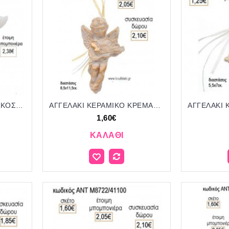
ΑΓΓΕΛΑΚΙ ΚΕΡΑΜΙΚΟ ΔΙΑΚΟΣΜΗΤΙΚΟ για μπομπονιέρες γούρι δώρο ΝΟ-Κ869/52125 1.98€!!!
ΑΓΓΕΛΑΚΙ ΚΕΡΑΜΙΚΟ ΚΡΕΜΑΣΤΟ ΔΙΑΚΟΣΜΗΤΙΚΟ για μπομπονιέρες - δώρα πάρτυ - εορτών - γέννησης - γούρια - φτιάξτο μόνος σου ΑΝΤ-Μ8721/41100 1.60€!!!
1,60€
ΚΑΛΆΘΙ