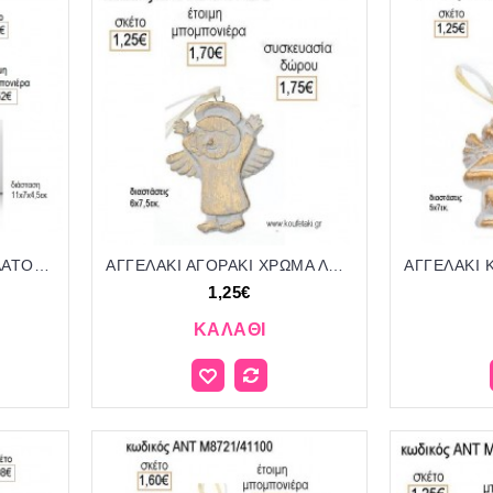
MR & MRS ΚΕΡΑΜΙΚΟ ΑΛΑΤΟΠΙΠΕΡΟ για μπομπονιέρες γούρι δώρο ΜΠΟΥ 4341/35128 2.02€!!!
ΑΓΓΕΛΑΚΙ ΑΓΟΡΑΚΙ ΧΡΩΜΑ ΛΕΥΚΟ ΚΕΡΑΜΙΚΟ ΚΡΕΜΑΣΤΟ ΔΙΑΚΟΣΜΗΤΙΚΟ για μπομπονιέρες - δώρα πάρτυ - εορτών - γέννησης - γούρια - φτιάξτο μόνος σου ΑΝΤ-Μ8181/41070 1.25€!!!
1,25€
ΚΑΛΆΘΙ