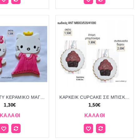
HELLO KITTY ΚΕΡΑΜΙΚΟ ΜΑΓΝΗΤΑΚΙ για μπομπονιέρες - δώρα πάρτυ - εορτών - γέννησης - γούρια - φτιάξτο μόνος σου ΤΖΑ-230388/41085 1.30€!!!
KAPKEIK CUPCAKE ΣΕ ΜΠΙΣΚΟΤΟ ΚΕΡΑΜΙΚΟ ΔΙΑΚΟΣΜΗΤΙΚΟ για μπομπονιέρες - δώρα πάρτυ - εορτών - γέννησης - γούρια - φτιάξτο μόνος σου ΑΝΤ-Μ8003/535/41090 1.50€!!!
1,30€
1,50€
ΚΑΛΆΘΙ
ΚΑΛΆΘΙ