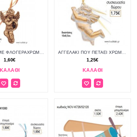
ΑΓΓΕΛΑΚΙ ΜΕ ΦΛΟΓΕΡΑΧΡΩΜΑ ΧΡΥΣΟ ΚΕΡΑΜΙΚΟ ΚΡΕΜΑΣΤΟ ΔΙΑΚΟΣΜΗΤΙΚΟ για μπομπονιέρες - δώρα πάρτυ - εορτών - γέννησης - γούρια - φτιάξτο μόνος σου ΑΝΤ-Μ8722/41100 1.60€!!!
ΑΓΓΕΛΑΚΙ ΠΟΥ ΠΕΤΑΕΙ ΧΡΩΜΑ ΛΕΥΚΟ ΚΕΡΑΜΙΚΟ ΚΡΕΜΑΣΤΟ ΔΙΑΚΟΣΜΗΤΙΚΟ για μπομπονιέρες - δώρα πάρτυ - εορτών - γέννησης - γούρια - φτιάξτο μόνος σου ΑΝΤ-Μ8719/41070 1.25€!!!
1,60€
1,25€
ΚΑΛΆΘΙ
ΚΑΛΆΘΙ