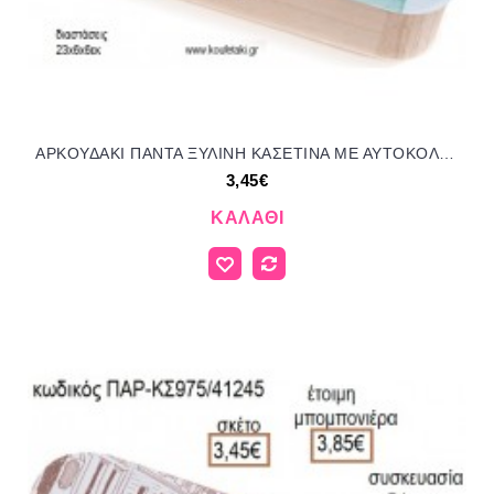
ΑΡΚΟΥΔΑΚΙ ΠΑΝΤΑ ΞΥΛΙΝΗ ΚΑΣΕΤΙΝΑ ΜΕ ΑΥΤΟΚΟΛΛΗΤΟ για μπομπονιέρες - δώρα πάρτυ - εορτών - γέννησης - γούρια - φτιάξτο μόνος σου ΠΑΡ-ΚΣ955/41245 3.45€!!!
3,45€
ΚΑΛΆΘΙ