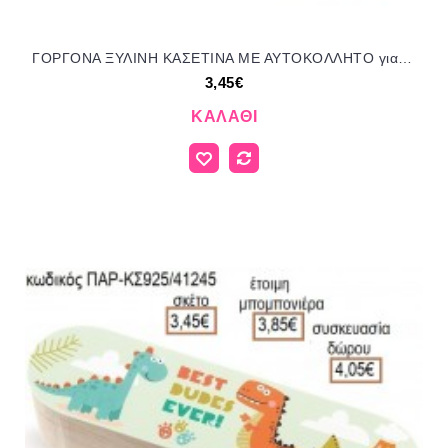
ΓΟΡΓΟΝΑ ΞΥΛΙΝΗ ΚΑΣΕΤΙΝΑ ΜΕ ΑΥΤΟΚΟΛΛΗΤΟ για μπομπονιέρες - δώρα πάρτυ - εορτών - γέννησης - γούρια - φτιάξτο μόνος σου ΠΑΡ-ΚΣ978/41245 3.45€!!!
3,45€
ΚΑΛΆΘΙ