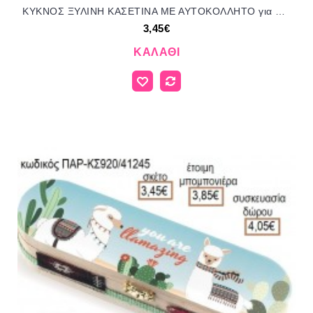
ΚΥΚΝΟΣ ΞΥΛΙΝΗ ΚΑΣΕΤΙΝΑ ΜΕ ΑΥΤΟΚΟΛΛΗΤΟ για μπομπονιέρες - δώρα πάρτυ - εορτών - γέννησης - γούρια - φτιάξτο μόνος σου ΠΑΡ-ΚΣ893/41245 3.45€!!!
3,45€
ΚΑΛΆΘΙ