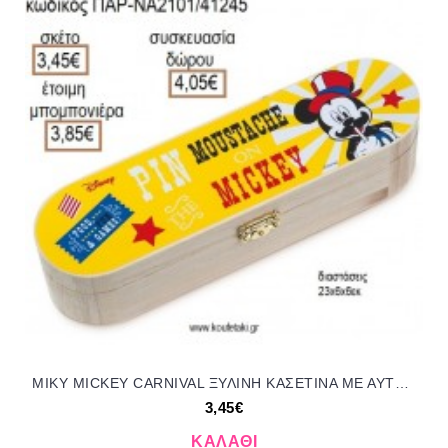
ΜΙΚΥ MICKEY CARNIVAL ΞΥΛΙΝΗ ΚΑΣΕΤΙΝΑ ΜΕ ΑΥΤΟΚΟΛΛΗΤΟ για μπομπονιέρες - δώρα πάρτυ - εορτών - γέννησης - γούρια - φτιάξτο μόνος σου ΠΑΡ-ΝΑ2101/41245 3.45€!!!
3,45€
ΚΑΛΆΘΙ