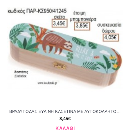
ΒΡΑΔΥΠΟΔΑΣ ΞΥΛΙΝΗ ΚΑΣΕΤΙΝΑ ΜΕ ΑΥΤΟΚΟΛΛΗΤΟ για μπομπονιέρες - δώρα πάρτυ - εορτών - γέννησης - γούρια - φτιάξτο μόνος σου ΠΑΡ-ΚΣ950/41245 3.45€!!!
3,45€
ΚΑΛΆΘΙ