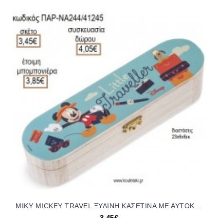
ΜΙΚΥ MICKEY TRAVEL ΞΥΛΙΝΗ ΚΑΣΕΤΙΝΑ ΜΕ ΑΥΤΟΚΟΛΛΗΤΟ για μπομπονιέρες - δώρα πάρτυ - εορτών - γέννησης - γούρια - φτιάξτο μόνος σου ΠΑΡ-ΝΑ244/41245 3.45€!!!
3,45€