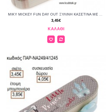
ΜΙΚΥ MICKEY FUN DAY OUT ΞΥΛΙΝΗ ΚΑΣΕΤΙΝΑ ΜΕ ΑΥΤΟΚΟΛΛΗΤΟ για μπομπονιέρες - δώρα πάρτυ - εορτών - γέννησης - γούρια - φτιάξτο μόνος σου ΠΑΡ-ΝΑ2115/41245 3.45€!!!
3,45€
ΚΑΛΆΘΙ