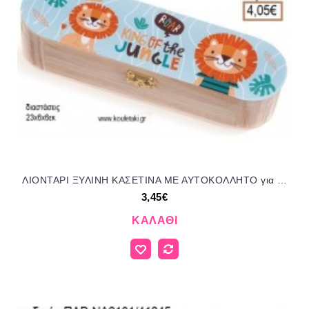
ΛΙΟΝΤΑΡΙ ΞΥΛΙΝΗ ΚΑΣΕΤΙΝΑ ΜΕ ΑΥΤΟΚΟΛΛΗΤΟ για μπομπονιέρες - δώρα πάρτυ - εορτών - γέννησης - γούρια - φτιάξτο μόνος σου ΠΑΡ-ΚΣ958/41245 3.45€!!!
3,45€
ΚΑΛΆΘΙ