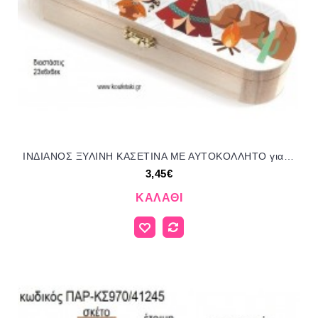
ΙΝΔΙΑΝΟΣ ΞΥΛΙΝΗ ΚΑΣΕΤΙΝΑ ΜΕ ΑΥΤΟΚΟΛΛΗΤΟ για μπομπονιέρες - δώρα πάρτυ - εορτών - γέννησης - γούρια - φτιάξτο μόνος σου ΠΑΡ-ΚΣ935/41245 3.45€!!!
3,45€
ΚΑΛΆΘΙ