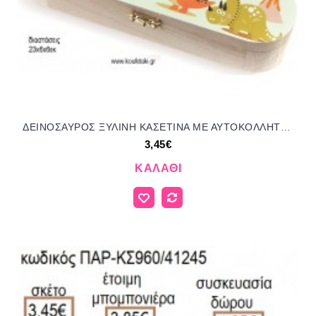
ΔΕΙΝΟΣΑΥΡΟΣ ΞΥΛΙΝΗ ΚΑΣΕΤΙΝΑ ΜΕ ΑΥΤΟΚΟΛΛΗΤΟ για μπομπονιέρες - δώρα πάρτυ - εορτών - γέννησης - γούρια - φτιάξτο μόνος σου ΠΑΡ-ΚΣ925/41245 3.45€!!!
3,45€
ΚΑΛΆΘΙ