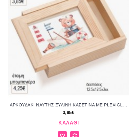
ΑΡΚΟΥΔΑΚΙ ΝΑΥΤΗΣ ΞΥΛΙΝΗ ΚΑΣΕΤΙΝΑ ΜΕ PLEXIGLASS ΛΕΥΚΟ για μπομπονιέρες γούρι δώρο ΠΑΡ-01746002/31275 3.85€!!!
3,85€
ΚΑΛΆΘΙ