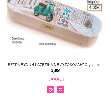
ΒΕΣΠΑ ΞΥΛΙΝΗ ΚΑΣΕΤΙΝΑ ΜΕ ΑΥΤΟΚΟΛΛΗΤΟ για μπομπονιέρες - δώρα πάρτυ - εορτών - γέννησης - γούρια - φτιάξτο μόνος σου ΠΑΡ-ΚΣ975/41245 3.45€!!!
3,45€
ΚΑΛΆΘΙ