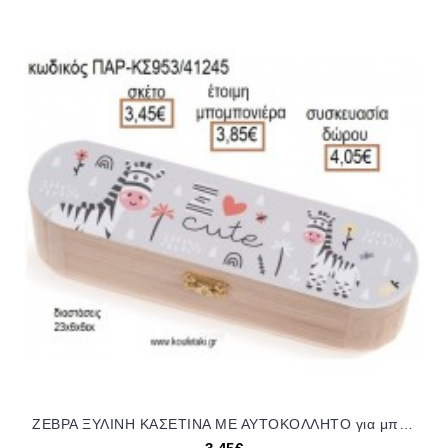
ΖΕΒΡΑ ΞΥΛΙΝΗ ΚΑΣΕΤΙΝΑ ΜΕ ΑΥΤΟΚΟΛΛΗΤΟ για μπομπονιέρες - δώρα πάρτυ - εορτών - γέννησης - γούρια - φτιάξτο μόνος σου ΠΑΡ-ΚΣ953/41245 3.45€!!!