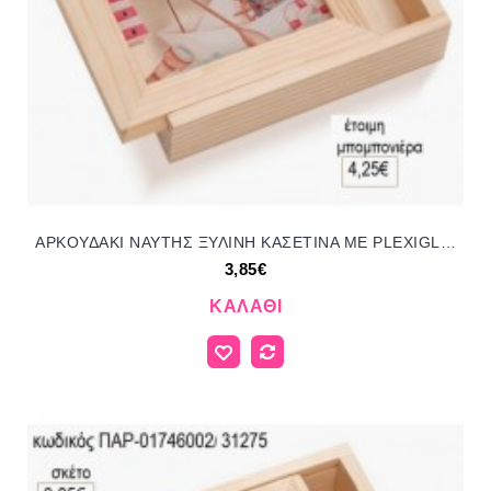
ΑΡΚΟΥΔΑΚΙ ΝΑΥΤΗΣ ΞΥΛΙΝΗ ΚΑΣΕΤΙΝΑ ΜΕ PLEXIGLASS για μπομπονιέρες γούρι δώρο ΠΑΡ-01746101/31275 3.85€!!!
3,85€
ΚΑΛΆΘΙ