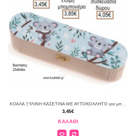
ΚΟΑΛΑ ΞΥΛΙΝΗ ΚΑΣΕΤΙΝΑ ΜΕ ΑΥΤΟΚΟΛΛΗΤΟ για μπομπονιέρες - δώρα πάρτυ - εορτών - γέννησης - γούρια - φτιάξτο μόνος σου ΠΑΡ-ΚΣ970/41245 3.45€!!!
3,45€
ΚΑΛΆΘΙ