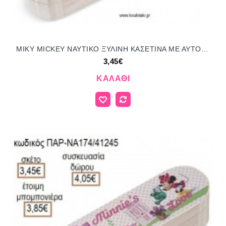
ΜΙΚΥ MICKEY ΝΑΥΤΙΚΟ ΞΥΛΙΝΗ ΚΑΣΕΤΙΝΑ ΜΕ ΑΥΤΟΚΟΛΛΗΤΟ για μπομπονιέρες - δώρα πάρτυ - εορτών - γέννησης - γούρια - φτιάξτο μόνος σου ΠΑΡ-ΝΑ270/41245 3.45€!!!
3,45€
ΚΑΛΆΘΙ