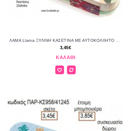
ΛΑΜΑ Llama ΞΥΛΙΝΗ ΚΑΣΕΤΙΝΑ ΜΕ ΑΥΤΟΚΟΛΛΗΤΟ για μπομπονιέρες - δώρα πάρτυ - εορτών - γέννησης - γούρια - φτιάξτο μόνος σου ΠΑΡ-ΚΣ920/41245 3.45€!!!
3,45€
ΚΑΛΆΘΙ