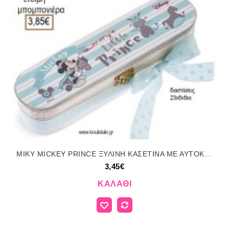
ΜΙΚΥ MICKEY PRINCE ΞΥΛΙΝΗ ΚΑΣΕΤΙΝΑ ΜΕ ΑΥΤΟΚΟΛΛΗΤΟ για μπομπονιέρες - δώρα πάρτυ - εορτών - γέννησης - γούρια - φτιάξτο μόνος σου ΠΑΡ-ΝΑ266/41245 3.45€!!!
3,45€
ΚΑΛΆΘΙ