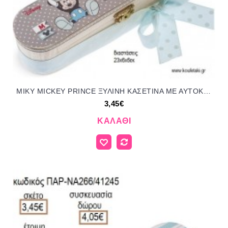
ΜΙΚΥ MICKEY PRINCE ΞΥΛΙΝΗ ΚΑΣΕΤΙΝΑ ΜΕ ΑΥΤΟΚΟΛΛΗΤΟ για μπομπονιέρες - δώρα πάρτυ - εορτών - γέννησης - γούρια - φτιάξτο μόνος σου ΠΑΡ-ΝΑ249/41245 3.45€!!!
3,45€
ΚΑΛΆΘΙ