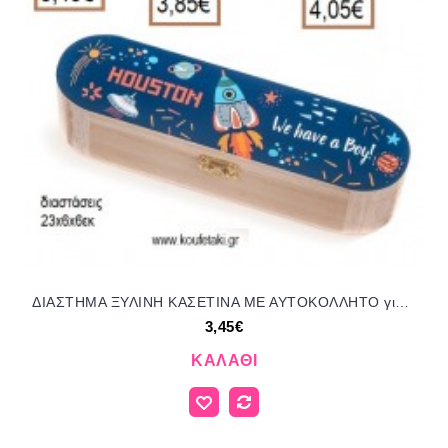
ΔΙΑΣΤΗΜΑ ΞΥΛΙΝΗ ΚΑΣΕΤΙΝΑ ΜΕ ΑΥΤΟΚΟΛΛΗΤΟ για μπομπονιέρες - δώρα πάρτυ - εορτών - γέννησης - γούρια - φτιάξτο μόνος σου ΠΑΡ-ΚΣ960/41245 3.45€!!!
3,45€
ΚΑΛΆΘΙ