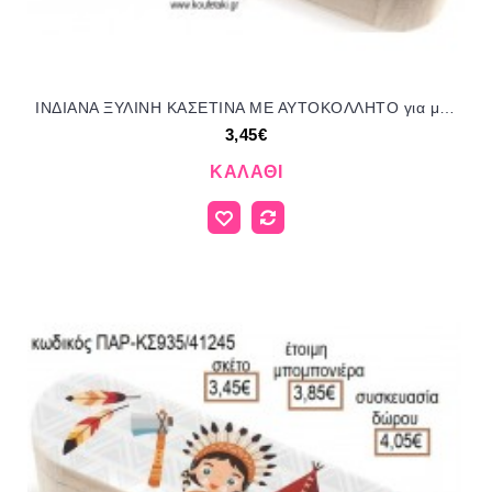
ΙΝΔΙΑΝΑ ΞΥΛΙΝΗ ΚΑΣΕΤΙΝΑ ΜΕ ΑΥΤΟΚΟΛΛΗΤΟ για μπομπονιέρες - δώρα πάρτυ - εορτών - γέννησης - γούρια - φτιάξτο μόνος σου ΠΑΡ-ΚΣ940/41245 3.45€!!!
3,45€
ΚΑΛΆΘΙ