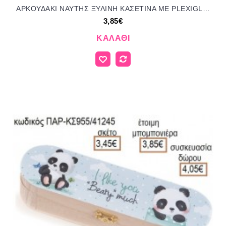
ΑΡΚΟΥΔΑΚΙ ΝΑΥΤΗΣ ΞΥΛΙΝΗ ΚΑΣΕΤΙΝΑ ΜΕ PLEXIGLASS ΛΕΥΚΟ για μπομπονιέρες γούρι δώρο ΠΑΡ-01746102/31275 3.85€!!!
3,85€
ΚΑΛΆΘΙ