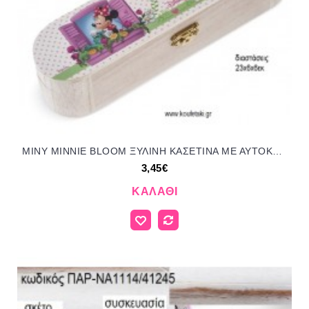
ΜΙΝΥ MINNIE BLOOM ΞΥΛΙΝΗ ΚΑΣΕΤΙΝΑ ΜΕ ΑΥΤΟΚΟΛΛΗΤΟ για μπομπονιέρες - δώρα πάρτυ - εορτών - γέννησης - γούρια - φτιάξτο μόνος σου ΠΑΡ-ΝΑ174/41245 3.45€!!!
3,45€
ΚΑΛΆΘΙ