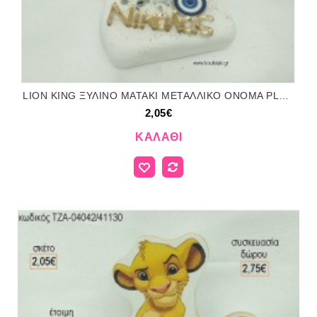
LION KING ΞΥΛΙΝΟ ΜΑΤΑΚΙ ΜΕΤΑΛΛΙΚΟ ΟΝΟΜΑ PLEXIGLASS ΣΕ ΒΟΤΣΑΛΟ για μπομπονιέρες - δώρα πάρτυ - εορτών - γέννησης - γούρια - φτιάξτο μόνος σου ΤΖΑ-04047/41130 2.05€!!!
2,05€
ΚΑΛΆΘΙ