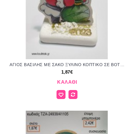
ΑΓΙΟΣ ΒΑΣΙΛΗΣ ΜΕ ΣΑΚΟ ΞΥΛΙΝΟ ΚΟΠΤΙΚΟ ΣΕ ΒΟΤΣΑΛΟ ΜΕ ΧΡΟΝΟΛΟΓΙΑ για μπομπονιέρες - γούρια ΤΖΑ-24938/41105 1.87€!!!
1,87€
ΚΑΛΆΘΙ