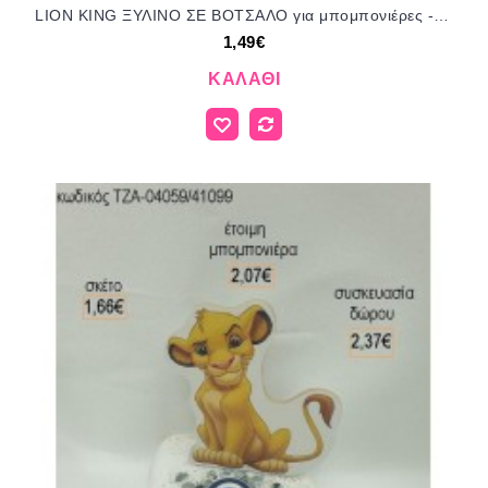
LION KING ΞΥΛΙΝΟ ΣΕ ΒΟΤΣΑΛΟ για μπομπονιέρες - δώρα πάρτυ - εορτών - γέννησης - γούρια - φτιάξτο μόνος σου ΤΖΑ-04043/41085 1.49€!!!
1,49€
ΚΑΛΆΘΙ