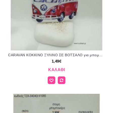
CARAVAN ΚΟΚΚΙΝΟ ΞΥΛΙΝΟ ΣΕ ΒΟΤΣΑΛΟ για μπομπονιέρες - δώρα πάρτυ - εορτών - γέννησης - γούρια - φτιάξτο μόνος σου ΤΖΑ-04076/41085 1.49€!!!
1,49€
ΚΑΛΆΘΙ