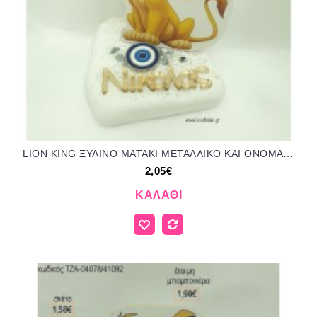
LION KING ΞΥΛΙΝΟ ΜΑΤΑΚΙ ΜΕΤΑΛΛΙΚΟ ΚΑΙ ΟΝΟΜΑ PLEXIGLASS ΣΕ ΒΟΤΣΑΛΟ για μπομπονιέρες - δώρα πάρτυ - εορτών - γέννησης - γούρια - φτιάξτο μόνος σου ΤΖΑ-04075/41130 2.05€!!!
2,05€
ΚΑΛΆΘΙ