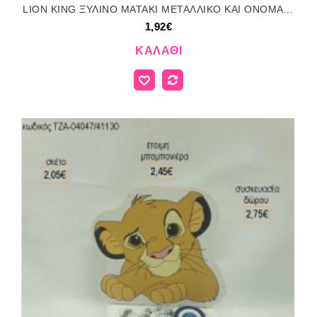
LION KING ΞΥΛΙΝΟ ΜΑΤΑΚΙ ΜΕΤΑΛΛΙΚΟ ΚΑΙ ΟΝΟΜΑ ΞΥΛΙΝΟ ΣΕ ΒΟΤΣΑΛΟ για μπομπονιέρες - δώρα πάρτυ - εορτών - γέννησης - γούρια - φτιάξτο μόνος σου ΤΖΑ-04079/41120 1.92€!!!
1,92€
ΚΑΛΆΘΙ