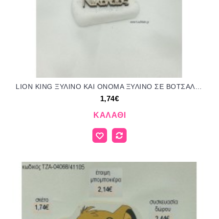
LION KING ΞΥΛΙΝΟ ΚΑΙ ΟΝΟΜΑ ΞΥΛΙΝΟ ΣΕ ΒΟΤΣΑΛΟ για μπομπονιέρες - δώρα πάρτυ - εορτών - γέννησης - γούρια - φτιάξτο μόνος σου ΤΖΑ-04041/41105 1.74€!!!
1,74€
ΚΑΛΆΘΙ