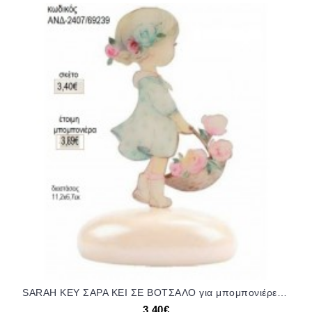
SARAH KEY ΣΑΡΑ ΚΕΙ ΣΕ ΒΟΤΣΑΛΟ για μπομπονιέρες γούρι δώρο ΑΝΔ-2407/69239 3.40€!!!
3,40€