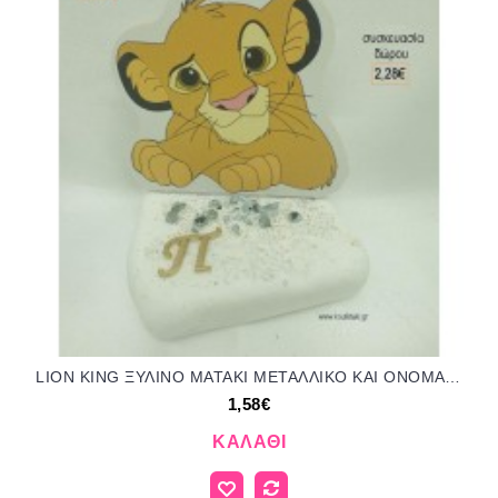
LION KING ΞΥΛΙΝΟ ΜΑΤΑΚΙ ΜΕΤΑΛΛΙΚΟ ΚΑΙ ΟΝΟΜΑ PLEXIGLASS ΣΕ ΒΟΤΣΑΛΟ για μπομπονιέρες - δώρα πάρτυ - εορτών - γέννησης - γούρια - φτιάξτο μόνος σου ΤΖΑ-04075/41130 2.05€!!!
1,58€
ΚΑΛΆΘΙ