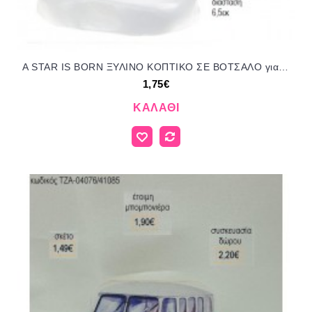
A STAR IS BORN ΞΥΛΙΝΟ ΚΟΠΤΙΚΟ ΣΕ ΒΟΤΣΑΛΟ για μπομπονιέρες γούρι δώρο NOV-Κ515/41105 1.75€!!!
1,75€
ΚΑΛΆΘΙ