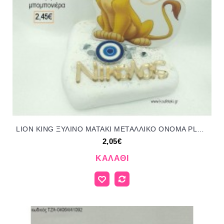
LION KING ΞΥΛΙΝΟ ΜΑΤΑΚΙ ΜΕΤΑΛΛΙΚΟ ΟΝΟΜΑ PLEXIGLASS ΣΕ ΒΟΤΣΑΛΟ για μπομπονιέρες - δώρα πάρτυ - εορτών - γέννησης - γούρια - φτιάξτο μόνος σου ΤΖΑ-04047/41130 2.05€!!!
2,05€
ΚΑΛΆΘΙ