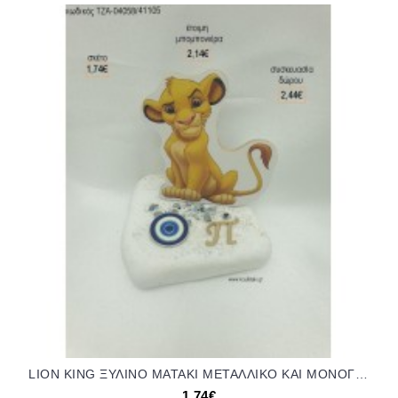
LION KING ΞΥΛΙΝΟ ΜΑΤΑΚΙ ΜΕΤΑΛΛΙΚΟ ΚΑΙ ΜΟΝΟΓΡΑΜΜΑ ΕΠΙΧΡΥΣΟ ΣΕ ΒΟΤΣΑΛΟ για μπομπονιέρες - δώρα πάρτυ - εορτών - γέννησης - γούρια - φτιάξτο μόνος σου ΤΖΑ-04068/41105 1.74€!!!
1,74€