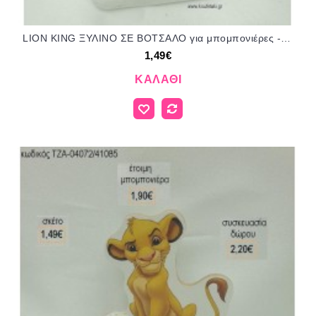
LION KING ΞΥΛΙΝΟ ΣΕ ΒΟΤΣΑΛΟ για μπομπονιέρες - δώρα πάρτυ - εορτών - γέννησης - γούρια - φτιάξτο μόνος σου ΤΖΑ-04054/41085 1.49€!!!
1,49€
ΚΑΛΆΘΙ