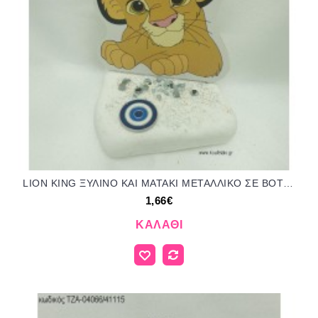
LION KING ΞΥΛΙΝΟ ΚΑΙ ΜΑΤΑΚΙ ΜΕΤΑΛΛΙΚΟ ΣΕ ΒΟΤΣΑΛΟ για μπομπονιέρες - δώρα πάρτυ - εορτών - γέννησης - γούρια - φτιάξτο μόνος σου ΤΖΑ-04062/41099 1.66€!!!
1,66€
ΚΑΛΆΘΙ