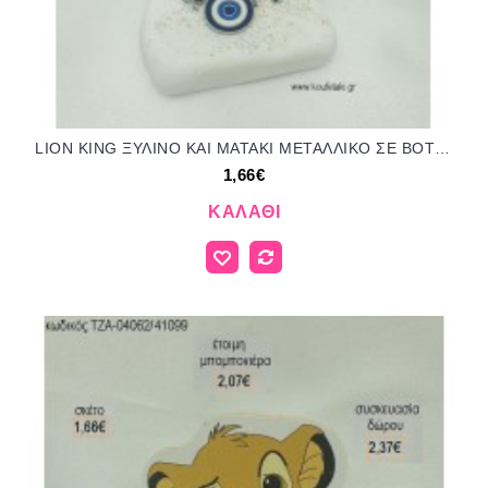
LION KING ΞΥΛΙΝΟ ΚΑΙ ΜΑΤΑΚΙ ΜΕΤΑΛΛΙΚΟ ΣΕ ΒΟΤΣΑΛΟ για μπομπονιέρες - δώρα πάρτυ - εορτών - γέννησης - γούρια - φτιάξτο μόνος σου ΤΖΑ-04059/41099 1.66€!!!
1,66€
ΚΑΛΆΘΙ