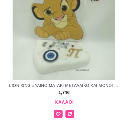
LION KING ΞΥΛΙΝΟ ΜΑΤΑΚΙ ΜΕΤΑΛΛΙΚΟ ΚΑΙ ΜΟΝΟΓΡΑΜΜΑ ΕΠΙΧΡΥΣΟ ΣΕ ΒΟΤΣΑΛΟ για μπομπονιέρες - δώρα πάρτυ - εορτών - γέννησης - γούρια - φτιάξτο μόνος σου ΤΖΑ-04068/41105 1.74€!!!
1,74€
ΚΑΛΆΘΙ