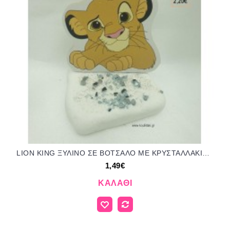
LION KING ΞΥΛΙΝΟ ΣΕ ΒΟΤΣΑΛΟ ΜΕ ΚΡΥΣΤΑΛΛΑΚΙΑ για μπομπονιέρες - δώρα πάρτυ - εορτών - γέννησης - γούρια - φτιάξτο μόνος σου ΤΖΑ-04049/41085 1.49€!!!
1,49€
ΚΑΛΆΘΙ