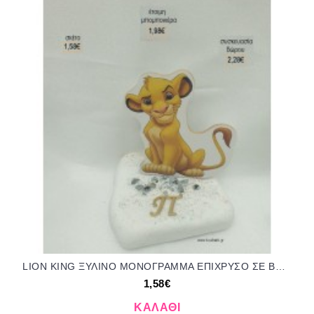
LION KING ΞΥΛΙΝΟ ΜΟΝΟΓΡΑΜΜΑ ΕΠΙΧΡΥΣΟ ΣΕ ΒΟΤΣΑΛΟ για μπομπονιέρες - δώρα πάρτυ - εορτών - γέννησης - γούρια - φτιάξτο μόνος σου ΤΖΑ-04064/41092 1.58€!!!
1,58€
ΚΑΛΆΘΙ