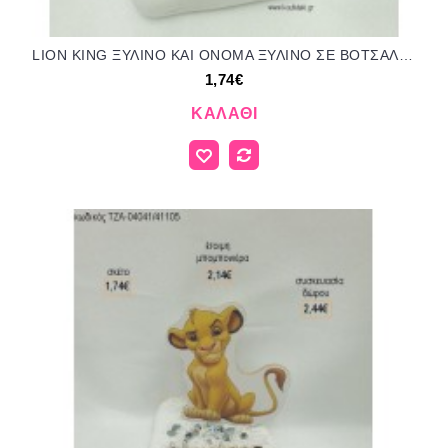
LION KING ΞΥΛΙΝΟ ΚΑΙ ΟΝΟΜΑ ΞΥΛΙΝΟ ΣΕ ΒΟΤΣΑΛΟ για μπομπονιέρες - δώρα πάρτυ - εορτών - γέννησης - γούρια - φτιάξτο μόνος σου ΤΖΑ-04081/41105 1.74€!!!
1,74€
ΚΑΛΆΘΙ