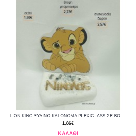
LION KING ΞΥΛΙΝΟ ΚΑΙ ΟΝΟΜΑ PLEXIGLASS ΣΕ ΒΟΤΣΑΛΟ για μπομπονιέρες - δώρα πάρτυ - εορτών - γέννησης - γούρια - φτιάξτο μόνος σου ΤΖΑ-04066/41115 1.86€!!!
1,86€
ΚΑΛΆΘΙ