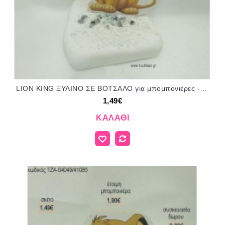
LION KING ΞΥΛΙΝΟ ΣΕ ΒΟΤΣΑΛΟ για μπομπονιέρες - δώρα πάρτυ - εορτών - γέννησης - γούρια - φτιάξτο μόνος σου ΤΖΑ-04072/41085 1.49€!!!
1,49€
ΚΑΛΆΘΙ