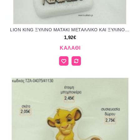
LION KING ΞΥΛΙΝΟ ΜΑΤΑΚΙ ΜΕΤΑΛΛΙΚΟ ΚΑΙ ΞΥΛΙΝΟ ΟΝΟΜΑ ΣΕ ΒΟΤΣΑΛΟ για μπομπονιέρες - δώρα πάρτυ - εορτών - γέννησης - γούρια - φτιάξτο μόνος σου ΤΖΑ-04050/41120 1.92€!!!
1,92€
ΚΑΛΆΘΙ