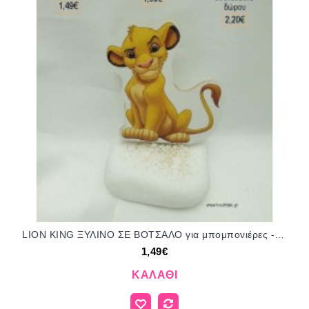
LION KING ΞΥΛΙΝΟ ΣΕ ΒΟΤΣΑΛΟ για μπομπονιέρες - δώρα πάρτυ - εορτών - γέννησης - γούρια - φτιάξτο μόνος σου ΤΖΑ-04040/41085 1.49€!!!
1,49€
ΚΑΛΆΘΙ