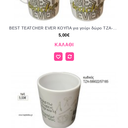
BEST TEATCHER EVER ΚΟΥΠΑ για γούρι δώρο ΤΖΑ-599062/57185 5.00€!!!
5,00€
ΚΑΛΆΘΙ