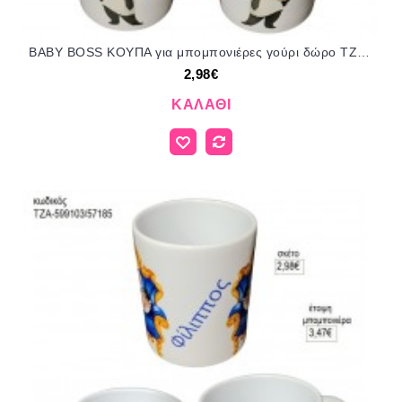
BABY BOSS ΚΟΥΠΑ για μπομπονιέρες γούρι δώρο ΤΖΑ-599092/57185 2.98€!!!
2,98€
ΚΑΛΆΘΙ