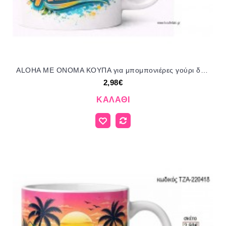
ALOHA ΜΕ ΟΝΟΜΑ ΚΟΥΠΑ για μπομπονιέρες γούρι δώρο ΤΖΑ-220415 2.98€!!!
2,98€
ΚΑΛΆΘΙ