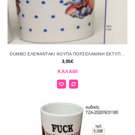
DUMBO ΕΛΕΦΑΝΤΑΚΙ ΚΟΥΠΑ ΠΟΡΣΕΛΑΝΙΝΗ ΕΚΤΥΠΩΜΕΝΗ Νο 57 για μπομπονιέρες γούρι δώρο ΤΣΙ-59.2787/41210 3.05€!!!
3,05€
ΚΑΛΆΘΙ