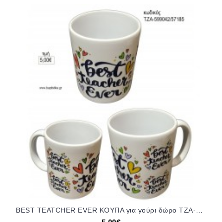
BEST TEATCHER EVER ΚΟΥΠΑ για γούρι δώρο ΤΖΑ-599042/57185 5.00€!!!