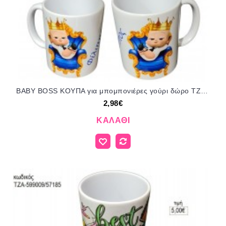
BABY BOSS ΚΟΥΠΑ για μπομπονιέρες γούρι δώρο ΤΖΑ-599103/57185 2.98€!!!
2,98€
ΚΑΛΆΘΙ