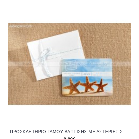
ΠΡΟΣΚΛΗΤΗΡΙΟ ΓΑΜΟΥ ΒΑΠΤΙΣΗΣ ΜΕ ΑΣΤΕΡΙΕΣ ΣΕ ΦΑΚΕΛΟ ΛΕΥΚΟ ΜΠΙ-2318