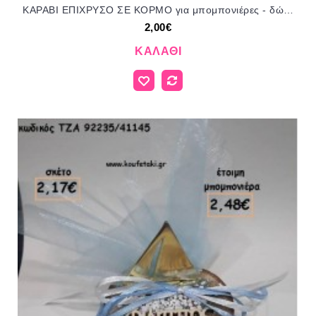
ΚΑΡΑΒΙ ΕΠΙΧΡΥΣΟ ΣΕ ΚΟΡΜΟ για μπομπονιέρες - δώρα πάρτυ - εορτών - γούρια - φτιάξτο μόνος σου ΤΖΑ-990043/41125 2.00€!!!
2,00€
ΚΑΛΆΘΙ