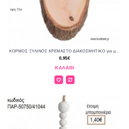
ΚΟΡΜΟΣ ΞΥΛΙΝΟΣ ΚΡΕΜΑΣΤΟ ΔΙΑΚΟΣΜΗΤΙΚΟ για μπομπονιέρες - δώρα πάρτυ - εορτών - γέννησης - γούρια - φτιάξτο μόνος σου ΠΑΡ-18Ε034/41039 0.95€!!!
0,95€
ΚΑΛΆΘΙ