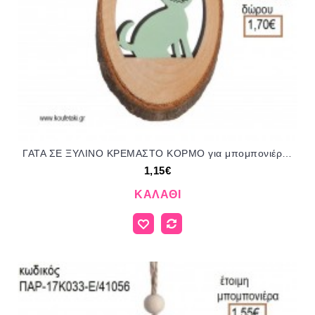
ΓΑΤΑ ΣΕ ΞΥΛΙΝΟ ΚΡΕΜΑΣΤΟ ΚΟΡΜΟ για μπομπονιέρες - δώρα πάρτυ - εορτών - γέννησης - γούρια - φτιάξτο μόνος σου ΠΑΡ-17Κ033Σ/41056 1.15€!!!
1,15€
ΚΑΛΆΘΙ