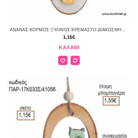
ΑΝΑΝΑΣ ΚΟΡΜΟΣ ΞΥΛΙΝΟΣ ΚΡΕΜΑΣΤΟ ΔΙΑΚΟΣΜΗΤΙΚΟ για μπομπονιέρες - δώρα πάρτυ - εορτών - γέννησης - γούρια - φτιάξτο μόνος σου ΠΑΡ-50573Α/41058 1.15€!!!
1,15€
ΚΑΛΆΘΙ