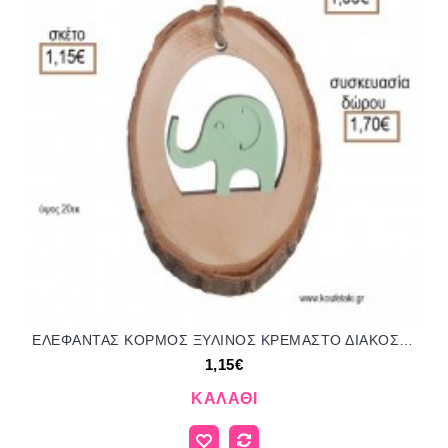
ΕΛΕΦΑΝΤΑΣ ΚΟΡΜΟΣ ΞΥΛΙΝΟΣ ΚΡΕΜΑΣΤΟ ΔΙΑΚΟΣΜΗΤΙΚΟ για μπομπονιέρες - δώρα πάρτυ - εορτών - γέννησης - γούρια - φτιάξτο μόνος σου ΠΑΡ-17Κ033-Ε/41056 1.15€!!!
1,15€
ΚΑΛΆΘΙ