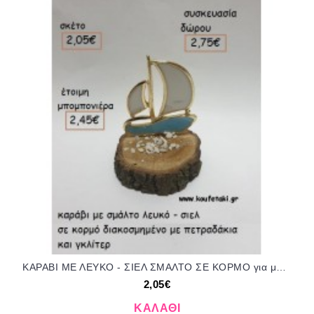
ΚΑΡΑΒΙ ΜΕ ΛΕΥΚΟ - ΣΙΕΛ ΣΜΑΛΤΟ ΣΕ ΚΟΡΜΟ για μπομπονιέρες - δώρα πάρτυ - εορτών - γούρια - φτιάξτο μόνος σου ΤΖΑ-990038/41130 2.05€!!!
2,05€
ΚΑΛΆΘΙ