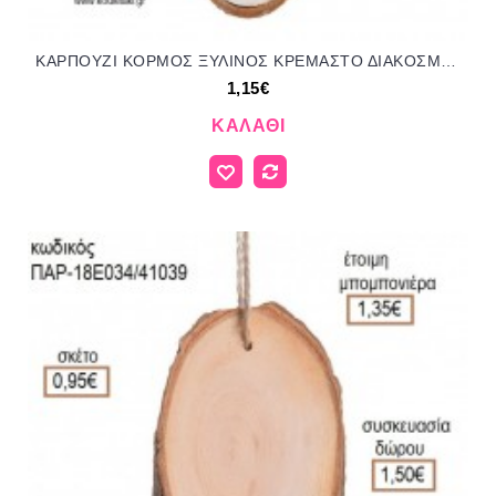
ΚΑΡΠΟΥΖΙ ΚΟΡΜΟΣ ΞΥΛΙΝΟΣ ΚΡΕΜΑΣΤΟ ΔΙΑΚΟΣΜΗΤΙΚΟ για μπομπονιέρες - δώρα πάρτυ - εορτών - γέννησης - γούρια - φτιάξτο μόνος σου ΠΑΡ-50573Κ/41058 1.15€!!!
1,15€
ΚΑΛΆΘΙ