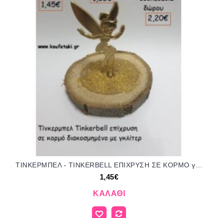
ΤΙΝΚΕΡΜΠΕΛ - TINKERBELL ΕΠΙΧΡΥΣΗ ΣΕ ΚΟΡΜΟ για μπομπονιέρες - δώρα πάρτυ - εορτών - γέννησης - γούρια - φτιάξτο μόνος σου ΤΖΑ-990025/41080 1.45€!!!
1,45€
ΚΑΛΆΘΙ