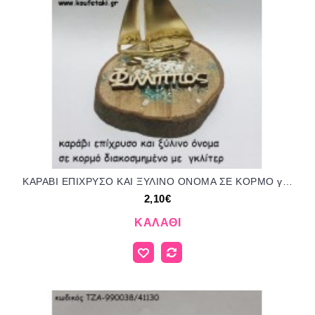
ΚΑΡΑΒΙ ΕΠΙΧΡΥΣΟ ΚΑΙ ΞΥΛΙΝΟ ΟΝΟΜΑ ΣΕ ΚΟΡΜΟ για μπομπονιέρες - δώρα πάρτυ - εορτών - γούρια - φτιάξτο μόνος σου ΤΖΑ-990044/41135 2.10€!!!
2,10€
ΚΑΛΆΘΙ