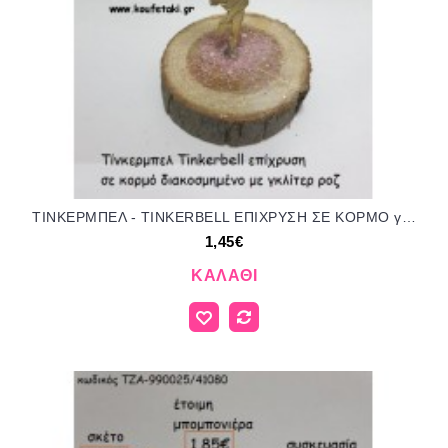
ΤΙΝΚΕΡΜΠΕΛ - TINKERBELL ΕΠΙΧΡΥΣΗ ΣΕ ΚΟΡΜΟ για μπομπονιέρες - δώρα πάρτυ - εορτών - γέννησης - γούρια - φτιάξτο μόνος σου ΤΖΑ-990024/41080 1.45€!!!
1,45€
ΚΑΛΆΘΙ