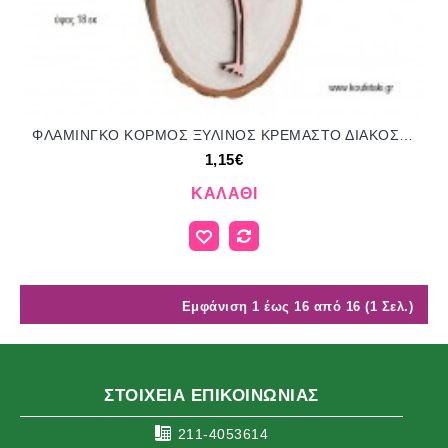
ΦΛΑΜΙΝΓΚΟ ΚΟΡΜΟΣ ΞΥΛΙΝΟΣ ΚΡΕΜΑΣΤΟ ΔΙΑΚΟΣΜΗΤΙΚΟ για μπομπονιέρες - δώρα πάρτυ - εορτών - γέννησης - γούρια - φτιάξτο μόνος σου ΠΑΡ-50573Φ/41058 1.15€!!!
1,15€
ΚΑΛΆΘΙ
Εμφάνιση 1 έως 16 από 16 (1 Σελ.)
ΣΤΟΙΧΕΙΑ ΕΠΙΚΟΙΝΩΝΙΑΣ
211-4053614