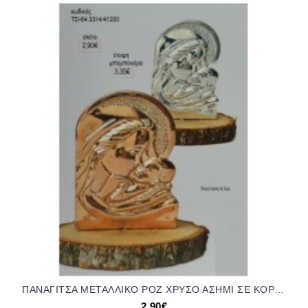
ΠΑΝΑΓΙΤΣΑ ΜΕΤΑΛΛΙΚΟ ΡΟΖ ΧΡΥΣΟ ΑΣΗΜΙ ΣΕ ΚΟΡΜΟ ΞΥΛΟΥ για μπομπονιέρες γούρι δώρο ΤΣΙ-64.3314/41200 2.90€!!!
2,90€