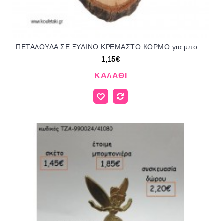
ΠΕΤΑΛΟΥΔΑ ΣΕ ΞΥΛΙΝΟ ΚΡΕΜΑΣΤΟ ΚΟΡΜΟ για μπομπονιέρες - δώρα πάρτυ - εορτών - γέννησης - γούρια - φτιάξτο μόνος σου ΠΑΡ-17Κ033Ρ/41056 1.15€!!!
1,15€
ΚΑΛΆΘΙ