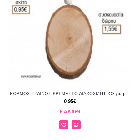
ΚΟΡΜΟΣ ΞΥΛΙΝΟΣ ΚΡΕΜΑΣΤΟ ΔΙΑΚΟΣΜΗΤΙΚΟ για μπομπονιέρες - δώρα πάρτυ - εορτών - γέννησης - γούρια - φτιάξτο μόνος σου ΠΑΡ-50750/41044 0.95€!!!
0,95€
ΚΑΛΆΘΙ