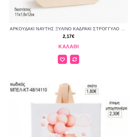
ΑΡΚΟΥΔΑΚΙ ΝΑΥΤΗΣ ΞΥΛΙΝΟ ΚΑΔΡΑΚΙ ΣΤΡΟΓΓΥΛΟ ΜΕ PLEXIGLASS για μπομπονιέρες γούρι δώρο ΠΑΡ-01946001/31140 2.17€!!!
2,17€
ΚΑΛΆΘΙ