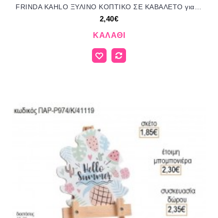
FRINDA KAHLO ΞΥΛΙΝΟ ΚΟΠΤΙΚΟ ΣΕ ΚΑΒΑΛΕΤΟ για μπομπονιέρες γούρι δώρο ΠΑΡ-Ρ237Κ/41159 2.40€!!!
2,40€
ΚΑΛΆΘΙ