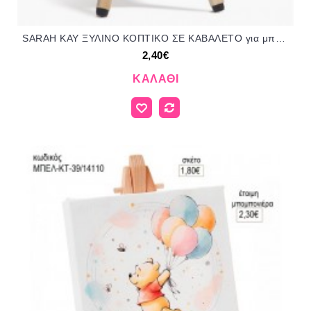
SARAH KAY ΞΥΛΙΝΟ ΚΟΠΤΙΚΟ ΣΕ ΚΑΒΑΛΕΤΟ για μπομπονιέρες γούρι δώρο ΠΑΡ-Ρ248Κ/41159 2.40€!!!
2,40€
ΚΑΛΆΘΙ