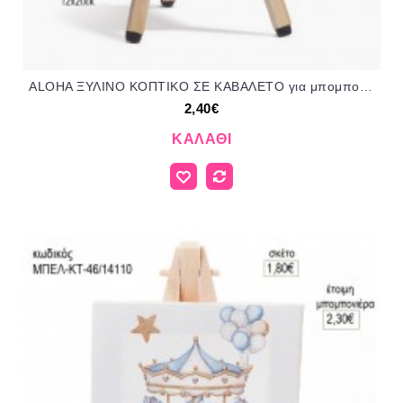
ALOHA ΞΥΛΙΝΟ ΚΟΠΤΙΚΟ ΣΕ ΚΑΒΑΛΕΤΟ για μπομπονιέρες γούρι δώρο ΠΑΡ-Ρ231Κ/41159 2.40€!!!
2,40€
ΚΑΛΆΘΙ