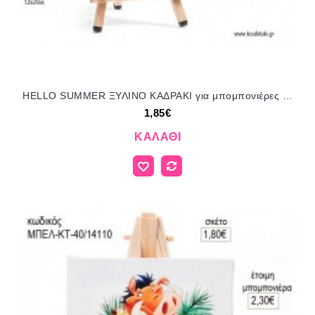
HELLO SUMMER ΞΥΛΙΝΟ ΚΑΔΡΑΚΙ για μπομπονιέρες - δώρα πάρτυ - εορτών - γέννησης - γούρια - φτιάξτο μόνος σου ΠΑΡ-Ρ974/Κ/41119 1.85€!!!
1,85€
ΚΑΛΆΘΙ