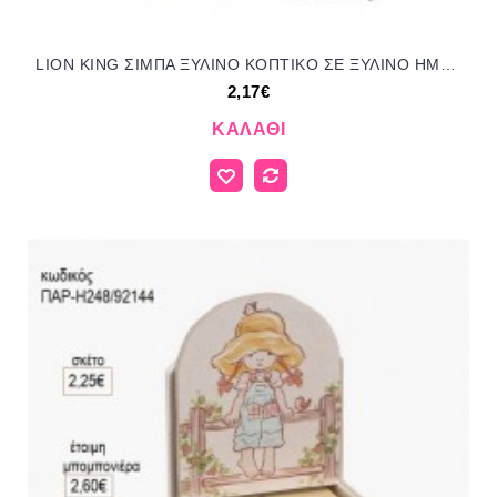
LION KING ΣΙΜΠΑ ΞΥΛΙΝΟ ΚΟΠΤΙΚΟ ΣΕ ΞΥΛΙΝΟ ΗΜΕΡΟΛΟΓΙΟ για μπομπονιέρες - δώρα πάρτυ - εορτών - γέννησης - γούρια - φτιάξτο μόνος σου ΤΖΑ-230469/41130 2.17€!!!
2,17€
ΚΑΛΆΘΙ