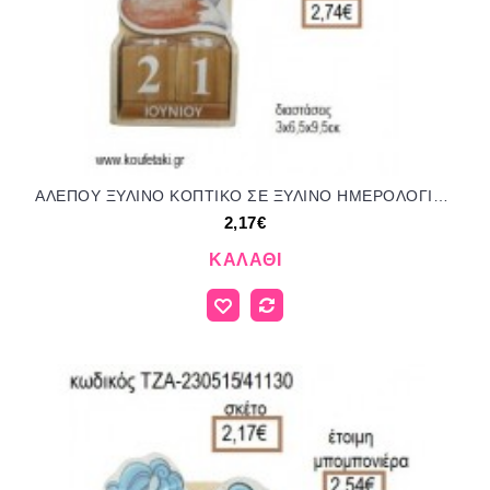
ΑΛΕΠΟΥ ΞΥΛΙΝΟ ΚΟΠΤΙΚΟ ΣΕ ΞΥΛΙΝΟ ΗΜΕΡΟΛΟΓΙΟ για μπομπονιέρες - δώρα πάρτυ - εορτών - γέννησης - γούρια - φτιάξτο μόνος σου ΤΖΑ-230530/41130 2.17€!!!
2,17€
ΚΑΛΆΘΙ