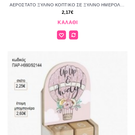
ΑΕΡΟΣΤΑΤΟ ΞΥΛΙΝΟ ΚΟΠΤΙΚΟ ΣΕ ΞΥΛΙΝΟ ΗΜΕΡΟΛΟΓΙΟ για μπομπονιέρες - δώρα πάρτυ - εορτών - γέννησης - γούρια - φτιάξτο μόνος σου ΤΖΑ-230497/41130 2.17€!!!
2,17€
ΚΑΛΆΘΙ