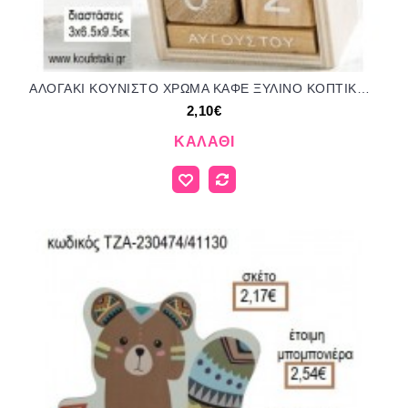
ΑΛΟΓΑΚΙ ΚΟΥΝΙΣΤΟ ΧΡΩΜΑ ΚΑΦΕ ΞΥΛΙΝΟ ΚΟΠΤΙΚΟ ΣΕ ΞΥΛΙΝΟ ΗΜΕΡΟΛΟΓΙΟ για μπομπονιέρες - δώρα πάρτυ - εορτών - γέννησης - γούρια - φτιάξτο μόνος σου ΠΑΡ-H307/41139 2.10€!!!
2,10€
ΚΑΛΆΘΙ