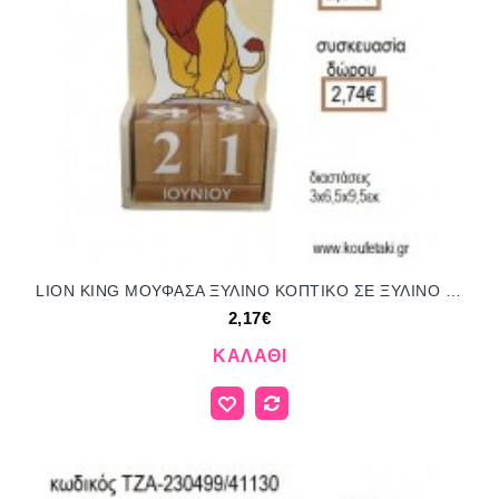
LION KING ΜΟΥΦΑΣΑ ΞΥΛΙΝΟ ΚΟΠΤΙΚΟ ΣΕ ΞΥΛΙΝΟ ΗΜΕΡΟΛΟΓΙΟ για μπομπονιέρες - δώρα πάρτυ - εορτών - γέννησης - γούρια - φτιάξτο μόνος σου ΤΖΑ-230500/41130 2.17€!!!
2,17€
ΚΑΛΆΘΙ