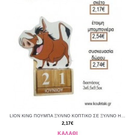
LION KING ΠΟΥΜΠΑ ΞΥΛΙΝΟ ΚΟΠΤΙΚΟ ΣΕ ΞΥΛΙΝΟ ΗΜΕΡΟΛΟΓΙΟ για μπομπονιέρες - δώρα πάρτυ - εορτών - γέννησης - γούρια - φτιάξτο μόνος σου ΤΖΑ-230499/41130 2.17€!!!
2,17€
ΚΑΛΆΘΙ