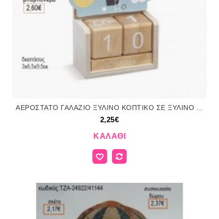
ΑΕΡΟΣΤΑΤΟ ΓΑΛΑΖΙΟ ΞΥΛΙΝΟ ΚΟΠΤΙΚΟ ΣΕ ΞΥΛΙΝΟ ΗΜΕΡΟΛΟΓΙΟ για μπομπονιέρες γούρι δώρο ΠΑΡ-Η233/92144 2.25€!!!
2,25€
ΚΑΛΆΘΙ