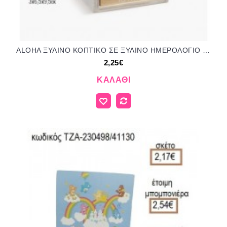
ALOHA ΞΥΛΙΝΟ ΚΟΠΤΙΚΟ ΣΕ ΞΥΛΙΝΟ ΗΜΕΡΟΛΟΓΙΟ για μπομπονιέρες γούρι δώρο ΠΑΡ-Η231/92144 2.25€!!!
2,25€
ΚΑΛΆΘΙ