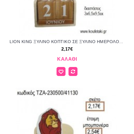
LION KING ΞΥΛΙΝΟ ΚΟΠΤΙΚΟ ΣΕ ΞΥΛΙΝΟ ΗΜΕΡΟΛΟΓΙΟ για μπομπονιέρες - δώρα πάρτυ - εορτών - γέννησης - γούρια - φτιάξτο μόνος σου ΤΖΑ-230473/41130 2.17€!!!
2,17€
ΚΑΛΆΘΙ