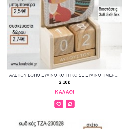
ΑΛΕΠΟΥ BOHO ΞΥΛΙΝΟ ΚΟΠΤΙΚΟ ΣΕ ΞΥΛΙΝΟ ΗΜΕΡΟΛΟΓΙΟ για μπομπονιέρες - δώρα πάρτυ - εορτών - γέννησης - γούρια - φτιάξτο μόνος σου ΠΑΡ-H840/41139 2.10€!!!
2,10€
ΚΑΛΆΘΙ