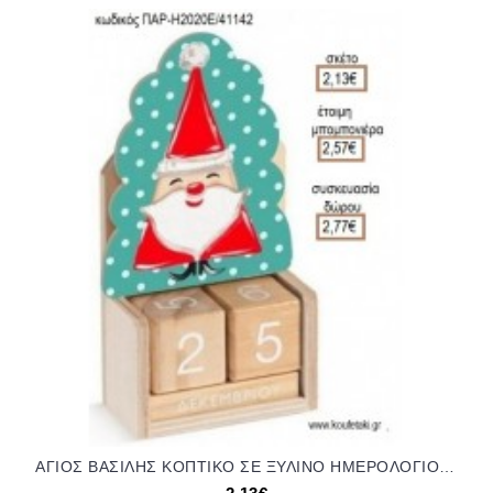
ΑΓΙΟΣ ΒΑΣΙΛΗΣ ΚΟΠΤΙΚΟ ΣΕ ΞΥΛΙΝΟ ΗΜΕΡΟΛΟΓΙΟ για μπομπονιέρες - δώρα πάρτυ - εορτών - γέννησης - γούρια - φτιάξτο μόνος σου ΠΑΡ-Η2020Ε/41142 2.13€!!!