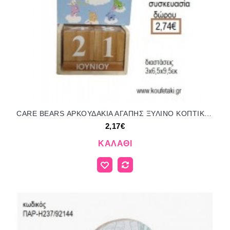
CARE BEARS ΑΡΚΟΥΔΑΚΙΑ ΑΓΑΠΗΣ ΞΥΛΙΝΟ ΚΟΠΤΙΚΟ ΣΕ ΞΥΛΙΝΟ ΗΜΕΡΟΛΟΓΙΟ για μπομπονιέρες - δώρα πάρτυ - εορτών - γέννησης - γούρια - φτιάξτο μόνος σου ΤΖΑ-230498/41130 2.17€!!!
2,17€
ΚΑΛΆΘΙ