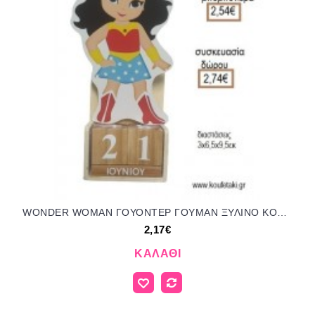
WONDER WOMAN ΓΟΥΟΝΤΕΡ ΓΟΥΜΑΝ ΞΥΛΙΝΟ ΚΟΠΤΙΚΟ ΣΕ ΞΥΛΙΝΟ ΗΜΕΡΟΛΟΓΙΟ για μπομπονιέρες - δώρα πάρτυ - εορτών - γέννησης - γούρια - φτιάξτο μόνος σου ΤΖΑ-230514/41130 2.17€!!!
2,17€
ΚΑΛΆΘΙ