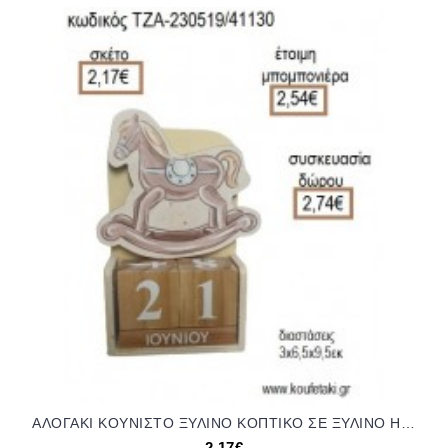
ΑΛΟΓΑΚΙ ΚΟΥΝΙΣΤΟ ΞΥΛΙΝΟ ΚΟΠΤΙΚΟ ΣΕ ΞΥΛΙΝΟ ΗΜΕΡΟΛΟΓΙΟ για μπομπονιέρες - δώρα πάρτυ - εορτών - γέννησης - γούρια - φτιάξτο μόνος σου ΤΖΑ-230519/41130 2.17€!!!
2,17€