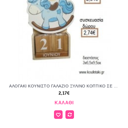
ΑΛΟΓΑΚΙ ΚΟΥΝΙΣΤΟ ΓΑΛΑΖΙΟ ΞΥΛΙΝΟ ΚΟΠΤΙΚΟ ΣΕ ΞΥΛΙΝΟ ΗΜΕΡΟΛΟΓΙΟ για μπομπονιέρες - δώρα πάρτυ - εορτών - γέννησης - γούρια - φτιάξτο μόνος σου ΤΖΑ-230515/41130 2.17€!!!
2,17€
ΚΑΛΆΘΙ