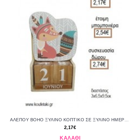
ΑΛΕΠΟΥ BOHO ΞΥΛΙΝΟ ΚΟΠΤΙΚΟ ΣΕ ΞΥΛΙΝΟ ΗΜΕΡΟΛΟΓΙΟ για μπομπονιέρες - δώρα πάρτυ - εορτών - γέννησης - γούρια - φτιάξτο μόνος σου ΤΖΑ-230528/41130 2.17€!!!
2,17€
ΚΑΛΆΘΙ