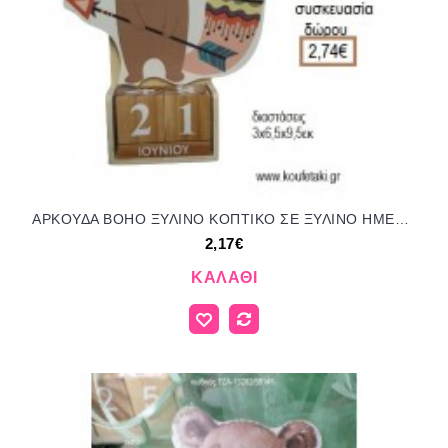
ΑΡΚΟΥΔΑ BOHO ΞΥΛΙΝΟ ΚΟΠΤΙΚΟ ΣΕ ΞΥΛΙΝΟ ΗΜΕΡΟΛΟΓΙΟ για μπομπονιέρες - δώρα πάρτυ - εορτών - γέννησης - γούρια - φτιάξτο μόνος σου ΤΖΑ-230474/41130 2.17€!!!
2,17€
ΚΑΛΆΘΙ