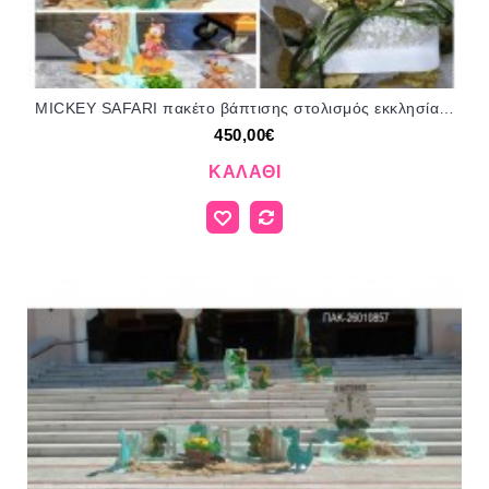
MICKEY SAFARI πακέτο βάπτισης στολισμός εκκλησίας 100 μπομπονιέρες ΠΑΚ-47231 από 450.00€!!!
450,00€
ΚΑΛΆΘΙ