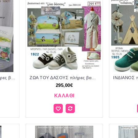
ΖΩΑ ΤΗΣ ΖΟΥΓΚΛΑΣ πλήρες βαπτιστικό σετ με ΞΥΛΙΝΟ ΠΑΓΚΑΚΙ ΠΟΥ ΓΙΝΕΤΑΙ ΓΡΑΦΕΙΟ ΤΖΑ-251199 305€!!!
ΖΩΑ ΤΟΥ ΔΑΣΟΥΣ πλήρες βαπτιστικό σετ με ΞΥΛΙΝΟ ΠΑΓΚΑΚΙ Η' ΤΣΑΝΤΑ ΓΙΟ-380110 295€!!!
295,00€
ΚΑΛΆΘΙ