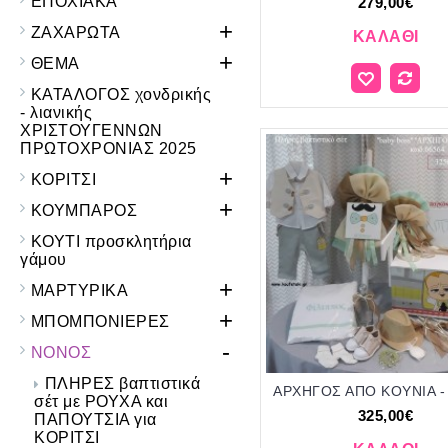
ΕΠΟΧΙΑΚΑ
279,00€
+
ΖΑΧΑΡΩΤΑ
ΚΑΛΆΘΙ
+
ΘΕΜΑ
ΚΑΤΑΛΟΓΟΣ χονδρικής
- λιανικής
ΧΡΙΣΤΟΥΓΕΝΝΩΝ
ΠΡΩΤΟΧΡΟΝΙΑΣ 2025
+
ΚΟΡΙΤΣΙ
+
ΚΟΥΜΠΑΡΟΣ
ΚΟΥΤΙ προσκλητήρια
γάμου
+
ΜΑΡΤΥΡΙΚΑ
+
ΜΠΟΜΠΟΝΙΕΡΕΣ
-
ΝΟΝΟΣ
ΠΛΗΡΕΣ βαπτιστικά
σέτ με ΡΟΥΧΑ και
325,00€
ΠΑΠΟΥΤΣΙΑ για
ΚΟΡΙΤΣΙ