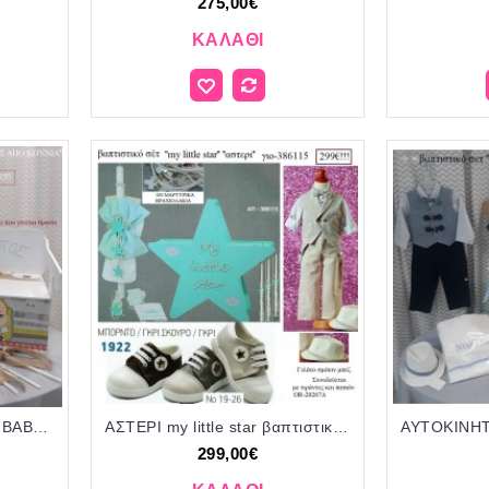
275,00€
ΚΑΛΆΘΙ
ΑΡΧΗΓΟΣ ΑΠΟ ΚΟΥΝΙΑ - BABY BOSS πλήρες βαπτιστικό σετ ΜΕ ΞΥΛΙΝΟ ΠΑΓΚΑΚΙ - ΘΡΑΝΙΟ ΚΩΔ.66564 325€!!!
ΑΣΤΕΡΙ my little star βαπτιστικό σετ Πλήρες γιο-386115 299€!!!
299,00€