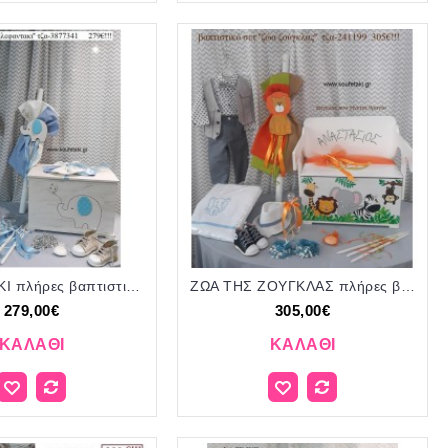
ΕΛΕΦΑΝΤΑΚΙ πλήρες βαπτιστικό σετ με ΞΥΛΙΝΟ ΚΟΥΤΙ ΤΖΑ-3877341 279€!!!
ΖΩΑ ΤΗΣ ΖΟΥΓΚΛΑΣ πλήρες βαπτιστικό σετ με ΞΥΛΙΝΟ ΠΑΓΚΑΚΙ ΠΟΥ ΓΙΝΕΤΑΙ ΓΡΑΦΕΙΟ ΤΖΑ-241199 305€!!!
279,00€
305,00€
ΚΑΛΆΘΙ
ΚΑΛΆΘΙ