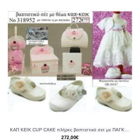
ΚΑΠ ΚΕΙΚ CUP CAKE πλήρες βαπτιστικό σετ με ΠΑΓΚΑΚΙ ΞΥΛΙΝΟ Η' ΤΣΑΝΤΑ Νο 318952 272€!!!
272,00€