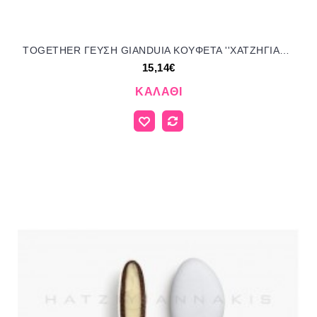
TOGETHER ΓΕΥΣΗ GIANDUIA KOYΦΕΤΑ ''ΧΑΤΖΗΓΙΑΝΝΑΚΗ'' 1KG 154051 15.14€!!!
15,14€
ΚΑΛΆΘΙ