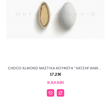
CHOCO ALMOND ΜΑΣΤΙΧΑ KOYΦΕΤΑ ''ΧΑΤΖΗΓΙΑΝΝΑΚΗ'' 172651 17.23€!!!
17,23€
ΚΑΛΆΘΙ