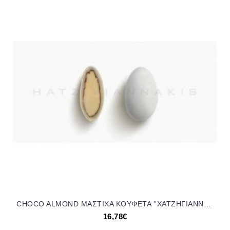
CHOCO ALMOND ΜΑΣΤΙΧΑ KOYΦΕΤΑ ''ΧΑΤΖΗΓΙΑΝΝΑΚΗ'' 172654 16.78€!!!
16,78€