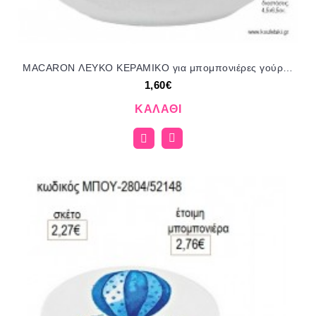
MACARON ΛΕΥΚΟ ΚΕΡΑΜΙΚΟ για μπομπονιέρες γούρι δώρο NU-K957/51075 1.60€!!!
1,60€
ΚΑΛΆΘΙ