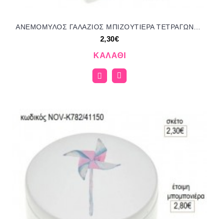
ΑΝΕΜΟΜΥΛΟΣ ΓΑΛΑΖΙΟΣ ΜΠΙΖΟΥΤΙΕΡΑ ΤΕΤΡΑΓΩΝΗ ΓΥΨΙΝΗ για μπομπονιέρες γούρι δώρο NOV-Κ791/41150 2.30€!!!
2,30€
ΚΑΛΆΘΙ