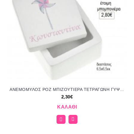
ΑΝΕΜΟΜΥΛΟΣ ΡΟΖ ΜΠΙΖΟΥΤΙΕΡΑ ΤΕΤΡΑΓΩΝΗ ΓΥΨΙΝΗ για μπομπονιέρες γούρι δώρο NOV-Κ798/41150 2.30€!!!
2,30€
ΚΑΛΆΘΙ