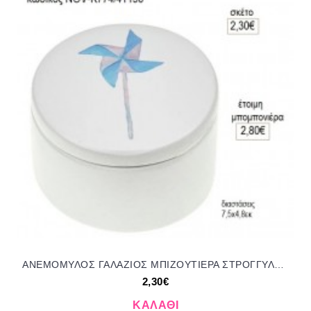
ΑΝΕΜΟΜΥΛΟΣ ΓΑΛΑΖΙΟΣ ΜΠΙΖΟΥΤΙΕΡΑ ΣΤΡΟΓΓΥΛΗ ΓΥΨΙΝΗ για μπομπονιέρες γούρι δώρο NOV-Κ774/41150 2.30€!!!
2,30€
ΚΑΛΆΘΙ