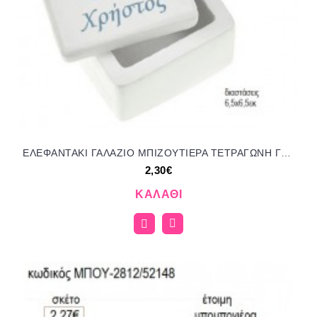
ΕΛΕΦΑΝΤΑΚΙ ΓΑΛΑΖΙΟ ΜΠΙΖΟΥΤΙΕΡΑ ΤΕΤΡΑΓΩΝΗ ΓΥΨΙΝΗ για μπομπονιέρες γούρι δώρο NOV-Κ786/41150 2.30€!!!
2,30€
ΚΑΛΆΘΙ