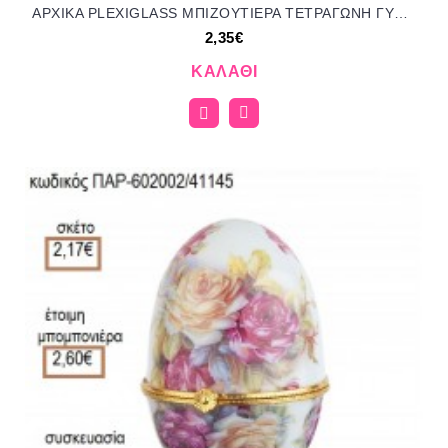
ΑΡΧΙΚΑ PLEXIGLASS ΜΠΙΖΟΥΤΙΕΡΑ ΤΕΤΡΑΓΩΝΗ ΓΥΨΙΝΗ για μπομπονιέρες γούρι δώρο NOV-Κ804/41155 2.35€!!!
2,35€
ΚΑΛΆΘΙ