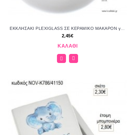
ΕΚΚΛΗΣΑΚΙ PLEXIGLASS ΣΕ ΚΕΡΑΜΙΚΟ ΜΑΚΑΡΟΝ για μπομπονιέρες γούρι δώρο NU-Κ905/41145 2.45€!!!
2,45€
ΚΑΛΆΘΙ