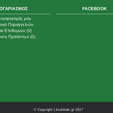
ΟΓΑΡΙΑΣΜΌΣ
FACEBOOK
ογαριασμός μου
ρικό Παραγγελιών
τα Επιθυμιών (
0
)
ιση Προϊόντων (
0
)
© Copyright | koufetaki.gr 2017