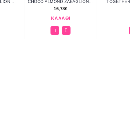
CHOCO ALMOND ZABAGLIONE KOYΦΕΤΑ ''ΧΑΤΖΗΓΙΑΝΝΑΚΗ'' 172051 17.23€!!!
CHOCO ALMOND ZABAGLIONE KOYΦΕΤΑ ''ΧΑΤΖΗΓΙΑΝΝΑΚΗ'' 172054 16.78€!!!
16,78€
ΚΑΛΆΘΙ