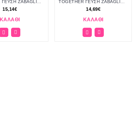
TOGETHER ΓΕΥΣΗ ZABAGLIONE KOYΦΕΤΑ ''ΧΑΤΖΗΓΙΑΝΝΑΚΗ'' 1KG 153251 15.14€!!!
TOGETHER ΓΕΥΣΗ ZABAGLIONE KOYΦΕΤΑ ''ΧΑΤΖΗΓΙΑΝΝΑΚΗ'' 1KG 153254 14.69€!!!
15,14€
14,69€
ΚΑΛΆΘΙ
ΚΑΛΆΘΙ